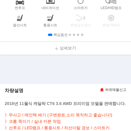
썬루프
네비게이션
스마트키
LED/HID램프
열선시트
통풍시트
후방감지센서
후방카메라
핵심옵션
상세보기
차량설명
허위매물신고
2018년 11월식 캐딜락 CT6 3.6 AWD 프리미엄 모델을 판매합니다.
》무사고 / 메인텍 배기 (구변완료,소리 묵직하고 좋습니다!)
》크롬 죽이기 / 실내 카본 작업
》선루프 / LED램프 / 통풍시트 / 차선이탈 경보 / 스마트키