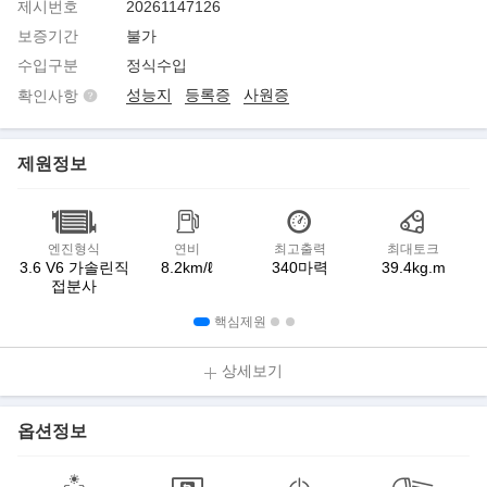
제시번호
20261147126
보증기간
불가
수입구분
정식수입
성능지
등록증
사원증
확인사항
제원정보
엔진형식
연비
최고출력
최대토크
3.6 V6 가솔린직
8.2km/ℓ
340마력
39.4kg.m
접분사
핵심제원
상세보기
옵션정보