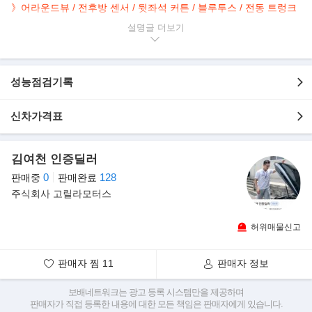
》어라운드뷰 / 전후방 센서 / 뒷좌석 커튼 / 블루투스 / 전동 트렁크
》통풍시트 / 메모리 시트 / 전동 가죽시트 / 키2개 / 누유수리완!
설명글
》보험이력만 있음! 무사고 입니다!! / 광택 완료!!
》미션오일팬 교환 / 미션오일 교환!
》전액 할부 가능!! 리스 구입가능!! 대차 환영 합니다!!
성능점검기록
▶본 차량상태..
- 정식출고
신차가격표
- 무사고 운행
- 150,113km 실주행
- 340마력 3.6L V6 엔진
김여천 인증딜러
- 메인택 배기작업 완료
0
128
판매중
판매완료
- 안정적인 주행 AWD 시스템
주식회사 고릴라모터스
- 깔끔하게 관리된 내/외관 보유
- 매력적인 블랙바디 + 브라운시트
허위매물신고
▶합리적인 아메리칸 럭셔리, 캐딜락 CT6
캐딜락의 새로운 대형 세단 모델을 위해 개발된 오메가(Omega) 아
판매자 찜
11
판매자 정보
키텍처를 기반으로 탄생한 CT6는 경쟁
차종인 메르세데스 벤츠 S클래스 및 BMW 7시리즈 대비 긴 차체와
보배네트워크는 광고 등록 시스템만을 제공하며
판매자가 직접 등록한 내용에 대한 모든 책임은 판매자에게 있습니다.
가벼운 중량으로 인한 민첩함이 특징이다.