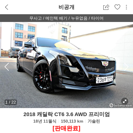
비공개
무사고 / 메인텍 배기 / 누유없음 / 타이어
1
/
22
2018 캐딜락 CT6 3.6 AWD 프리미엄
18년 11월식
150,113 km
가솔린
[판매완료]