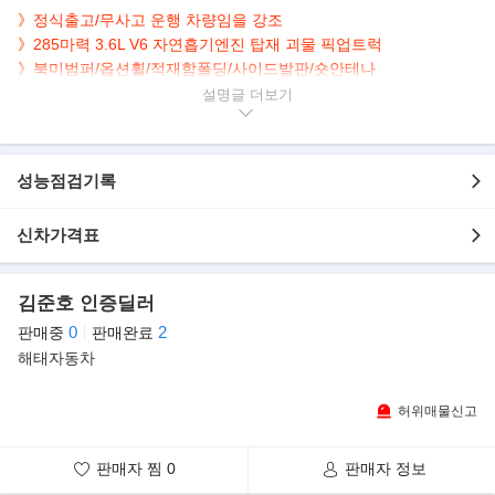
》정식출고/무사고 운행 차량임을 강조
》285마력 3.6L V6 자연흡기엔진 탑재 괴물 픽업트럭
》북미범퍼/옵션휠/적재함폴딩/사이드발판/숏안테나
설명글
▶본 차량상태..
- 정식출고
- 무사고 운행
성능점검기록
- 78,210km 실주행
- 카리스마 블랙바디
- 깔끔하게 관리된 실내/외
신차가격표
- 3.6L V6 엔진 정통 픽업트럭
▶지프가 만든 정통 픽업트럭 '글래디에이터'
김준호 인증딜러
오프로더의 아이콘이자 정통 SUV 브랜드로 명성이 높은 지프가 랭
0
2
판매중
판매완료
글러를 기반으로 한 새로운 중형 픽업
해태자동차
트럭을 선보이며 픽업트럭 시장에 새로운 판도를 구성하고, 대중들
의 이목을 집중시키는 모습이다.
허위매물신고
판매자 찜
0
판매자 정보