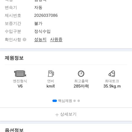
변속기
자동
제시번호
2026037086
보증기간
불가
수입구분
정식수입
성능지
사원증
확인사항
제원정보
엔진형식
연비
최고출력
최대토크
V6
km/ℓ
285마력
35.9kg.m
핵심제원
상세보기
옵션정보