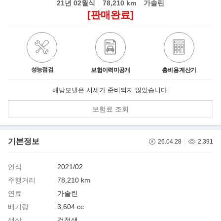
21년 02월식
78,210 km
가솔린
[판매완료]
성능점검
보험이력미공개
총비용 계산기
해당모델은 시세가 준비되지 않았습니다.
보험료 조회
기본정보
26.04.28
2,391
연식
2021/02
주행거리
78,210 km
연료
가솔린
배기량
3,604 cc
색상
검정색