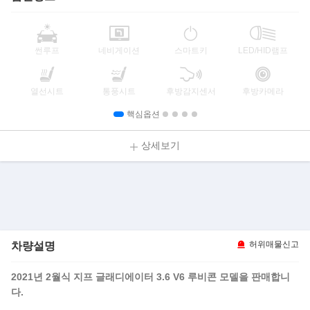
썬루프
네비게이션
스마트키
LED/HID램프
열선시트
통풍시트
후방감지센서
후방카메라
핵심옵션
상세보기
차량설명
허위매물신고
2021년 2월식 지프 글래디에이터 3.6 V6 루비콘 모델을 판매합니
다.