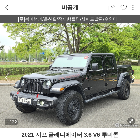
비공개
[무]북미범퍼/옵션휠/적재함폴딩/사이드발판/숏안테나
1
/
22
2021 지프 글래디에이터 3.6 V6 루비콘