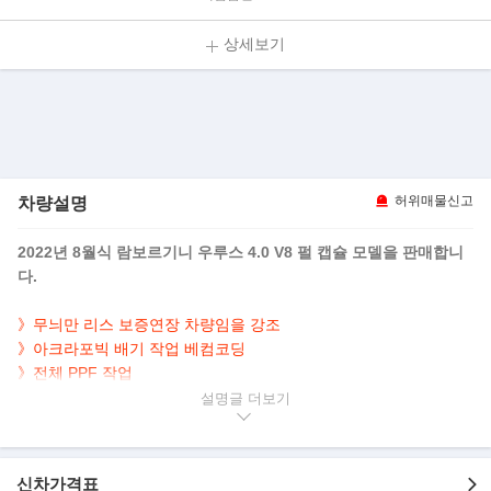
상세보기
차량설명
허위매물신고
2022년 8월식 람보르기니 우루스 4.0 V8 펄 캡슐 모델을 판매합니
다.
》
무늬만 리스 보증연장 차량임을 강조
》
아크라포빅 배기 작업 베컴코딩
》
전체 PPF 작업
》
4인 시트 제외 나머지 옵션 거의 다 추가된 차량임을 강조
설명글
》
차키 2EA.
》
25년 신품타이어 교환 차량임을 강조
신차가격표
▶본 차량상태..