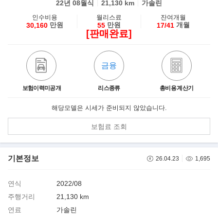
22년 08월식
21,130 km
가솔린
인수비용
월리스료
잔여개월
만원
만원
개월
30,160
55
17/41
[판매완료]
금융
보험이력미공개
리스종류
총비용 계산기
해당모델은 시세가 준비되지 않았습니다.
보험료 조회
기본정보
26.04.23
1,695
연식
2022/08
주행거리
21,130 km
연료
가솔린