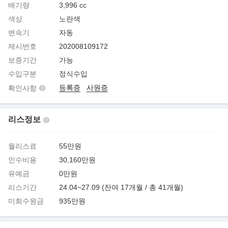
배기량
3,996 cc
색상
노란색
변속기
자동
제시번호
202008109172
보증기간
가능
수입구분
정식수입
등록증
사원증
확인사항
리스정보
월리스료
55만원
인수비용
30,160만원
유예금
0만원
리스기간
24.04~27.09 (잔여 17개월 / 총 41개월)
미회수원금
935만원