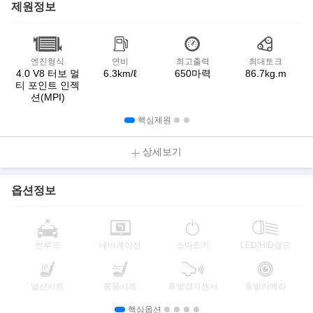
제원정보
엔진형식
연비
최고출력
최대토크
4.0 V8 터보 멀
6.3km/ℓ
650마력
86.7kg.m
티 포인트 인젝
션(MPI)
핵심제원
상세보기
옵션정보
썬루프
네비게이션
스마트키
LED/HID램프
열선시트
통풍시트
후방감지센서
후방카메라
핵심옵션