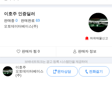
- 정식출고
- 전체PPF
이호주 인증딜러
- 무늬만리스
0
69
판매중
판매완료
- 무사고 운행
오토데이터베이스(주)
- 보증연장 완료
- 21,130km 실주행
- 연식대비 짧은주행
허위매물신고
- 깔끔하게 관리된 내/외관 보유
- 옐로우바디+엘로우포인트 실내
판매자 찜
0
판매자 정보
- 슈퍼카 DNA 650마력 8기통 고성능 SUV
보배네트워크는 광고 등록 시스템만을 제공하며
▶람보르기니, 우루스 전용 커스터마이징 옵션 '우루스 펄 캡슐'
판매자가 직접 등록한 내용에 대한 모든 책임은 판매자에게 있습니다.
이호주
오토모빌리 람보르기니는 세계 최초의 슈퍼 SUV, 우루스(Urus)의
오토데이터베이스
문자상담
전화걸기
차량 구매 시 차량등록증, 성능점검기록부, 실제 차량 상태,
(주)
차대번호 조회로 직접 정보를 확인하세요.
새로운 컬러 및 디자인 에디션인
차대번호는 등록증과 성능지에 나와있으며
'우루스 펄 캡슐 (Urus Pearl Capsule)'을 선보였다고 밝혔다.
조회 시 정확한 옵션과 제원을 확인 할 수 있습니다.
보배네트워크는 통신판매중개자로 통신판매 당사자가 아니며,
상품·거래정보, 거래에 대하여 책임을 지지 않습니다.
모바일 중고차 등록
공지