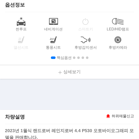
옵션정보
썬루프
네비게이션
스마트키
LED/HID램프
열선시트
통풍시트
후방감지센서
후방카메라
핵심옵션
상세보기
차량설명
허위매물신고
2023년 1월식 랜드로버 레인지로버 4.4 P530 오토바이오그래피 모
델을 판매합니다.