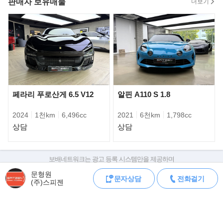
판매자 보유매물
더보기
강조했다.
페라리 푸로산게 6.5 V12
알핀 A110 S 1.8
2024
1천km
6,496cc
2021
6천km
1,798cc
상담
상담
보배네트워크는 광고 등록 시스템만을 제공하며
판매자가 직접 등록한 내용에 대한 모든 책임은 판매자에게 있습니다.
문형원
문자상담
전화걸기
차량 구매 시 차량등록증, 성능점검기록부, 실제 차량 상태,
(주)스피젠
차량 패널 사이의 간격인 셔트 라인은 이전 세대와 비교해 절반으로
차대번호 조회로 직접 정보를 확인하세요.
줄었고, 히든 웨이스트 피니셔 적용으로
차대번호는 등록증과 성능지에 나와있으며
조회 시 정확한 옵션과 제원을 확인 할 수 있습니다.
도어와 유리는 같은 재질처럼 매끈하게 이어졌다. 그 결과 0.30Cd
보배네트워크는 통신판매중개자로 통신판매 당사자가 아니며,
라는 낮은 공기저항계수를 달성했다.