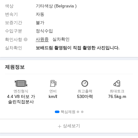
색상
기타색상 (Belgravia )
변속기
자동
보증기간
불가
수입구분
정식수입
사원증
실차확인
확인사항
실차확인
보배드림 촬영팀이 직접 촬영한 사진입니다.
제원정보
엔진형식
연비
최고출력
최대토크
4.4 V8 터보 가
km/ℓ
530마력
76.5kg.m
솔린직접분사
핵심제원
상세보기