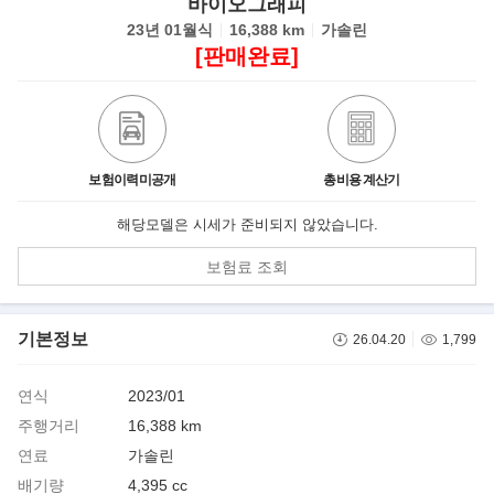
바이오그래피
23년 01월식
16,388 km
가솔린
[판매완료]
보험이력미공개
총비용 계산기
해당모델은 시세가 준비되지 않았습니다.
보험료 조회
기본정보
26.04.20
1,799
연식
2023/01
주행거리
16,388 km
연료
가솔린
배기량
4,395 cc