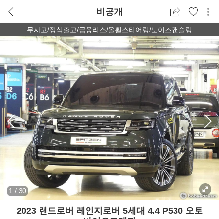
비공개
무사고/정식출고/금융리스/올휠스티어링/노이즈캔슬링
1
/
30
2023 랜드로버 레인지로버 5세대 4.4 P530 오토