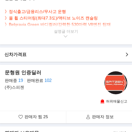
》정식출고/금융리스/무사고 운행
》
올 휠 스티어링(최대7.3도)/액티브 노이즈 캔슬링
》Belgravia Green 바디컬러/강력한
530마력 V8엔진 탑재
설명글
▶본 차량상태..
- 정식출고
- 금융리스
신차가격표
- 무사고 운행
- 16,388km 실주행
- 연식대비 짧은주행
문형원 인증딜러
- 깔끔하게 관리된 내외관 보유
19
102
판매중
판매완료
- 매력적인 Belgravia Green 바디+베이지계열 인테리어
(주)스피젠
- 옵션으로 네비/HUD/어라운드뷰/파노라마/뒷좌석TV/통풍,전동,메
모리 시트 등..
허위매물신고
▶럭셔리 SUV 대명사, 랜드로버 5세대 레인지로버 출시
1970년에 처음 나온 레인지로버는 독보적인 디자인과 넓은 실내공
판매자 찜
25
판매자 정보
간, 뛰어난 주행 성능으로 '사막의 롤스로이스'
라고 불리며 큰 사랑을 받아온 차량이다. 먼저 올 뉴 레인지로버의
외관은 이음새와 경계를 최소화해 모던함을