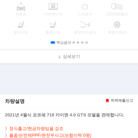
썬루프
네비게이션
스마트키
LED/HID램프
열선시트
통풍시트
후방감지센서
후방카메라
핵심옵션
상세보기
차량설명
허위매물신고
2021년 4월식 포르쉐 718 카이맨 4.0 GTS 모델을 판매합니다.
》정식출고/현금차량임을 강조
》
풀옵션/
전체PPF/완전무사고(보험이력 0원)