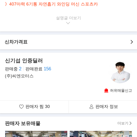
》
407마력 6기통 자연흡기 와인딩 머신 스포츠카
▶본 차량상태..
설명글
- 정식출고
- 현금차량
- 완전무사고
신차가격표
- 8,800km 실주행
- 짧은 주행거리 보유
- 카민레드바디+버킷시트
신기섭 인증딜러
- 깔끔하게 관리된 실내/외
2
156
판매중
판매완료
- 407마력 4.0L 6기통 자연흡기 스포츠카
(주)씨엔모터스
▶옵 션 표
허위매물신고
판매자 찜
30
판매자 정보
판매자 보유매물
더보기