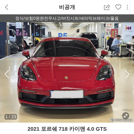
비공개
정식/보험0원완전무사고/버킷시트/세라믹브레이크/풀옵
1
/
23
2021 포르쉐 718 카이맨 4.0 GTS