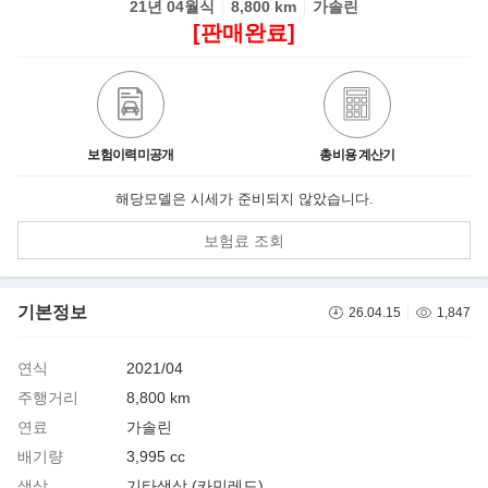
21년 04월식
8,800 km
가솔린
[판매완료]
보험이력미공개
총비용 계산기
해당모델은 시세가 준비되지 않았습니다.
보험료 조회
기본정보
26.04.15
1,847
연식
2021/04
주행거리
8,800 km
연료
가솔린
배기량
3,995 cc
색상
기타색상 (카민레드)