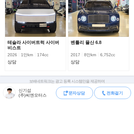
테슬라 사이버트럭 사이버
벤틀리 뮬산 6.8
비스트
2026
1만km
174cc
2017
8만km
6,752cc
상담
상담
보배네트워크는 광고 등록 시스템만을 제공하며
판매자가 직접 등록한 내용에 대한 모든 책임은 판매자에게 있습니다.
신기섭
문자상담
전화걸기
차량 구매 시 차량등록증, 성능점검기록부, 실제 차량 상태,
(주)씨엔모터스
차대번호 조회로 직접 정보를 확인하세요.
차대번호는 등록증과 성능지에 나와있으며
조회 시 정확한 옵션과 제원을 확인 할 수 있습니다.
보배네트워크는 통신판매중개자로 통신판매 당사자가 아니며,
상품·거래정보, 거래에 대하여 책임을 지지 않습니다.