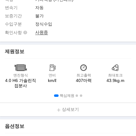
변속기
자동
보증기간
불가
수입구분
정식수입
사원증
확인사항
제원정보
엔진형식
연비
최고출력
최대토크
4.0 H6 가솔린직
km/ℓ
407마력
43.9kg.m
접분사
핵심제원
상세보기
옵션정보