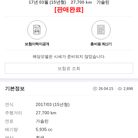
17년 03월 (15년형)
27,700 km
가솔린
[판매완료]
보험이력미공개
총비용 계산기
해당모델은 시세가 준비되지 않았습니다.
보험료 조회
기본정보
26.04.15
2,898
연식
2017/03 (15년형)
주행거리
27,700 km
연료
가솔린
배기량
5,935 cc
색상
흰색