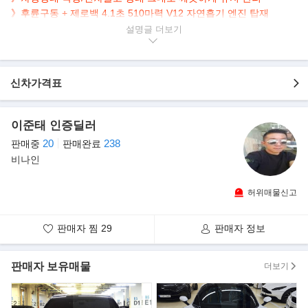
》후륜구동 + 제로백 4.1초 510마력 V12 자연흡기 엔진 탑재
설명글
▶본 차량상태..
- 정식출고
- 무사고운행
신차가격표
- 27,700km 실주행
- 연식대비 짧은주행
- 화이트바디+블랙시트
이준태 인증딜러
- 깔끔하게 관리된 실내/외
20
238
판매중
판매완료
- 5,935cc 12기통 고배기량 오픈탑 스포츠카
비나인
▶애스턴마틴 DB9 모델 소개
여유로워 보이는 자동차의 외관과는 달리 고성능의 스포츠카 이다.
허위매물신고
자동차 이름인 DB9은 1947년 애스턴마틴을
인수한 데이비드 브라운(David Brown) 의 이니셜을 의미 한다. 애스
판매자 찜
29
판매자 정보
턴 마틴 DB9 볼란테 우선 영국 스포츠카는
그다지 많지 않은 편인데요 경쟁 모델은 아마도 벤틀리 컨티넨탈
GT정도 일것인데 애스턴 마틴 DB9 볼란테의
판매자 보유매물
더보기
디자인이 조금 더 전통적인 디자인 이다.