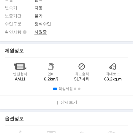
변속기
자동
보증기간
불가
수입구분
정식수입
사원증
확인사항
제원정보
엔진형식
연비
최고출력
최대토크
AM11
6.2km/ℓ
517마력
63.2kg.m
핵심제원
상세보기
옵션정보