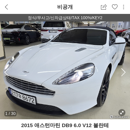
비공개
정식/무사고/신차급상태/TAX 100%/KEY2
1
/
30
2015 애스턴마틴 DB9 6.0 V12 볼란테