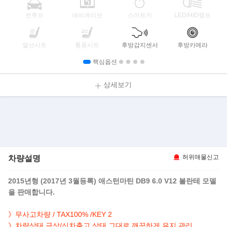
썬루프
네비게이션
스마트키
LED/HID램프
열선시트
통풍시트
후방감지센서
후방카메라
핵심옵션
상세보기
차량설명
허위매물신고
2015년형 (2017년 3월등록) 애스턴마틴 DB9 6.0 V12 볼란테 모델
을 판매합니다.
》무사고차량 / TAX100% /KEY 2
》
차량상태 극상/
신차출고 상태 그대로 깨끗하게 유지 관리