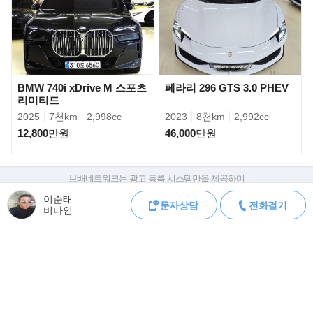
BMW 740i xDrive M 스포츠
페라리 296 GTS 3.0 PHEV
리미티드
2025
7천km
2,998cc
2023
8천km
2,992cc
12,800
만원
46,000
만원
보배네트워크는 광고 등록 시스템만을 제공하며
판매자가 직접 등록한 내용에 대한 모든 책임은 판매자에게 있습니다.
이준태
문자상담
전화걸기
차량 구매 시 차량등록증, 성능점검기록부, 실제 차량 상태,
비나인
차대번호 조회로 직접 정보를 확인하세요.
차대번호는 등록증과 성능지에 나와있으며
12기통엔진과 수작업으로 이루어진 애스턴 마틴 DB9 볼란테 최대
조회 시 정확한 옵션과 제원을 확인 할 수 있습니다.
517마력이고 토크는 63.3kg.m이며 12기통
보배네트워크는 통신판매중개자로 통신판매 당사자가 아니며,
엔진은 주행에 여유로움을 주며 그랜드 투어러의 성격을 갖춘 모델
상품·거래정보, 거래에 대하여 책임을 지지 않습니다.
이다. 실내디자인도 패널을 가죽으로 감
싸서 고급스러움과 단단한 내구성을 가지고 있다.
모바일 중고차 등록
공지