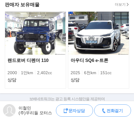
판매자 보유매물
더보기
스마트키 시스템과 연동된 일종의 ‘키리스 액세스’(Keyless Access)
랜드로버 디펜더 110
아우디 SQ6 e-트론
기능으로 짐을 싣고 난 이후에는 버튼만
눌러 트렁크를 닫을 수 있다. 아테온은 세단이지만 트렁크는 스포츠
2000
1만km
2,402cc
2025
6천km
151cc
유틸리티차(SUV)처럼 뒷유리창이 포함된
2열까지 함께 열리기 때문에 적재공간이 최대 1557ℓ에 달한다.
상담
상담
보배네트워크는 광고 등록 시스템만을 제공하며
판매자가 직접 등록한 내용에 대한 모든 책임은 판매자에게 있습니다.
이철민
문자상담
전화걸기
차량 구매 시 차량등록증, 성능점검기록부, 실제 차량 상태,
(주)우리들 모터스
차대번호 조회로 직접 정보를 확인하세요.
차대번호는 등록증과 성능지에 나와있으며
조회 시 정확한 옵션과 제원을 확인 할 수 있습니다.
보배네트워크는 통신판매중개자로 통신판매 당사자가 아니며,