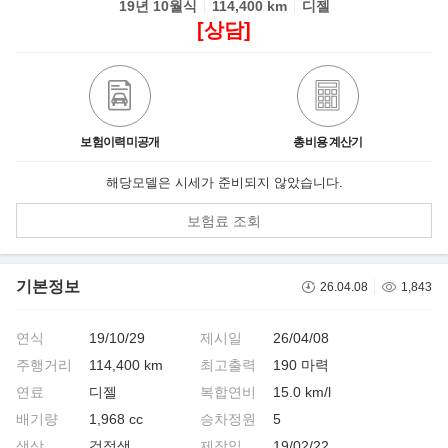
19년 10월식
114,400 km
디젤
[상담]
보험이력미공개
총비용 계산기
해당모델은 시세가 준비되지 않았습니다.
보험료 조회
기본정보
26.04.08
1,843
연식
19/10/29
제시일
26/04/08
주행거리
114,400 km
최고출력
190 마력
연료
디젤
복합연비
15.0 km/l
배기량
1,968 cc
승차정원
5
색상
검정색
제작일
19/02/22