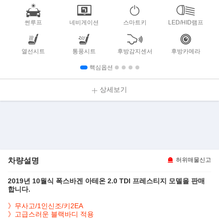
썬루프
네비게이션
스마트키
LED/HID램프
열선시트
통풍시트
후방감지센서
후방카메라
핵심옵션
상세보기
차량설명
허위매물신고
2019년 10월식 폭스바겐 아테온 2.0 TDI 프레스티지 모델을 판매
합니다.
》무사고/1인신조/키2EA
》고급스러운 블랙바디 적용