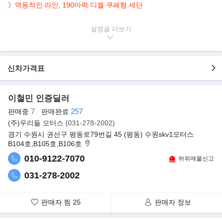
》
역동적인 라인, 190마력 디젤 쿠페형 세단
▶본 차량상태..
설명글
- 1인신조
- 정식출고
- 무사고운행
신차가격표
- 114,400km 실주행
- 블랙바디+블랙시트
- 깔끔하게 관리된 실내/외
이철민 인증딜러
- 역동적인 라인, 190마력 디젤 쿠페형 세단
7
257
판매중
판매완료
▶폭스바겐코리아, 편의사양 강화한 '아테온'
(주)우리들 모터스
(031-278-2002)
폭스바겐코리아는 2019년형 아테온을 출시한다고 밝혔다. 2019년
경기 수원시 권선구 평동로79번길 45 (평동) 수원skv1모터스
형 아테온은 ‘트렁크 이지 오픈’(Trunk Easy
B104호,B105호,B106호
Open) 기능을 기본으로 장착한다. 양손으로 짐을 들고 있을 때 손을
쓰지 않고 범퍼 아래에 발을 뻗는 동작만
010-9122-7070
허위매물신고
으로 손쉽게 트렁크를 열 수 있는 기능이다.
031-278-2002
판매자 찜
25
판매자 정보