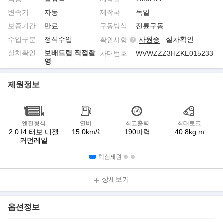
변속기
자동
제작국
독일
보증기간
만료
구동방식
전륜구동
수입구분
정식수입
사원증
실차확인
확인사항
실차확인
보배드림 직접촬
차대번호
WVWZZZ3HZKE015233
영
제원정보
엔진형식
연비
최고출력
최대토크
2.0 I4 터보 디젤
15.0km/ℓ
190마력
40.8kg.m
커먼레일
핵심제원
상세보기
옵션정보