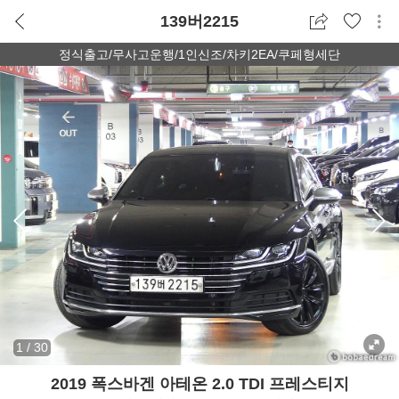
139버2215
정식출고/무사고운행/1인신조/차키2EA/쿠페형세단
1
/
30
2019 폭스바겐 아테온 2.0 TDI 프레스티지