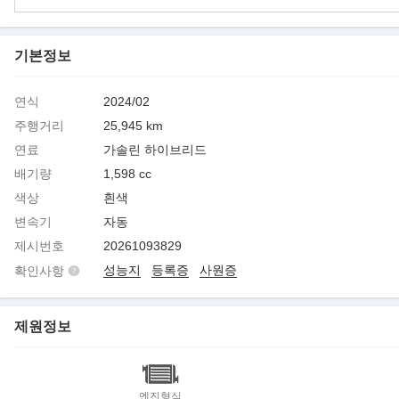
기본정보
연식
2024/02
주행거리
25,945 km
연료
가솔린 하이브리드
배기량
1,598 cc
색상
흰색
변속기
자동
제시번호
20261093829
성능지
등록증
사원증
확인사항
제원정보
엔진형식