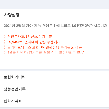
차량설명
2024년 2월식
기아 더 뉴 쏘렌토 하이브리드 1.6 HEV 2WD 시그니처
》완전무사고/1인신조/신차수준
》
25,945km, 연식대비 짧은 주행거리
》드라이브와이즈 포함 367만원상당 추가옵션 적용
》1.6 터보엔진+전기모터 결합 인기 하이브리드 SUV
▶차량 설명
- 사고여부 : 완전무사고(무도색), 1인신조, 신차수준
- 차 종 : 기아 더 뉴쏘렌토 하이브리드(MQ4) 1.6 HEV 2WD 시그니처
보험처리이력
- 연 식 : 2024년
- 색 상 : 흰색
- 주행거리 : 25,945Km
성능점검기록
- 내 / 외관 : 실내와 실외가 깔끔하고 청결합니다.
신차가격표
▶옵션 내역
- KRELL 프리미엄사운드 64