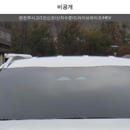
비공개
완전무사고/1인신조/신차수준/드라이브와이즈/HEV