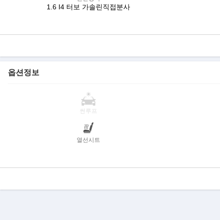
1.6 I4 터보 가솔린직접분사
옵션정보
썬루프
열선시트