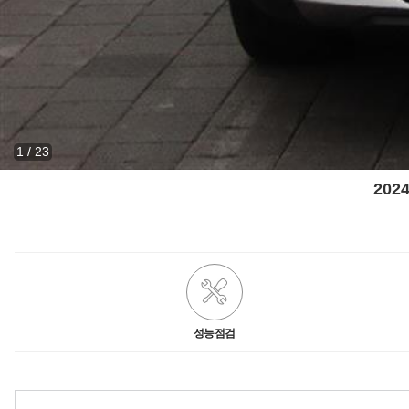
1
/
23
202
성능점검