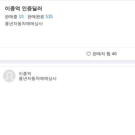
- HUD + 빌트인캠2 119
이종억 인증딜러
- 드라이브와이즈 129
10
535
판매중
판매완료
- 컴포트
풍년자동차매매상사
- 스마트커넥트 55
▶판매자의 한마디
안녕하세요.
현대캐피탈 제휴 안심매매상사
판매자 찜
40
24년째 풍년자동차를 운영하고있는
대표 이종억 입니다.
판매자 보유매물
현재 보시는 차량은 매입부터 판매까지
이종억
직접 관리하고 있는 차량입니다.
풍년자동차매매상사
100%실매물임을 이름을 걸고 약속드립니다.
》알려드립니다
저희 풍년자동차는
박리다매 판매 및
전국 가격경쟁으로 인해,
시세대비 저렴하게 판매중입니다.
따라서 중고차 구매시,