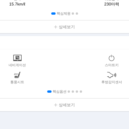
15.7km/ℓ
230마력
핵심제원
상세보기
네비게이션
스마트키
통풍시트
후방감지센서
핵심옵션
상세보기