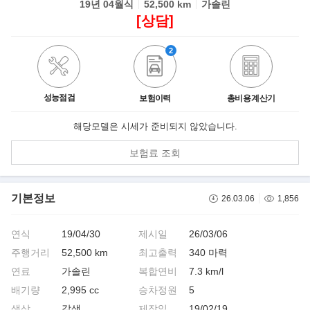
19년 04월식
52,500 km
가솔린
[상담]
2
성능점검
보험이력
총비용 계산기
해당모델은 시세가 준비되지 않았습니다.
보험료 조회
기본정보
26.03.06
1,856
연식
19/04/30
제시일
26/03/06
주행거리
52,500 km
최고출력
340 마력
연료
가솔린
복합연비
7.3 km/l
배기량
2,995 cc
승차정원
5
색상
갈색
제작일
19/02/19