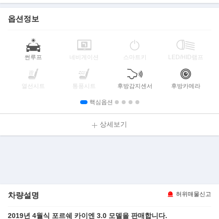
옵션정보
썬루프
네비게이션
스마트키
LED/HID램프
열선시트
통풍시트
후방감지센서
후방카메라
핵심옵션
상세보기
차량설명
허위매물신고
2019년 4월식 포르쉐 카이엔 3.0 모델을 판매합니다.