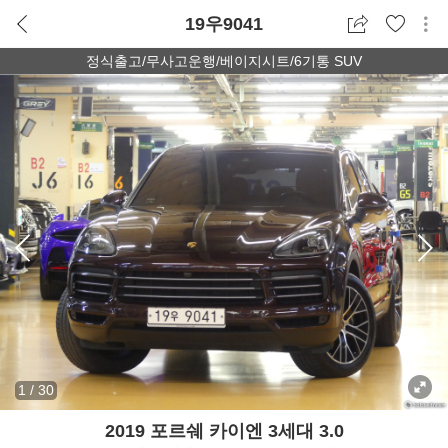
19우9041
정식출고/무사고운행/베이지시트/6기통 SUV
1
/
30
2019 포르쉐 카이엔 3세대 3.0