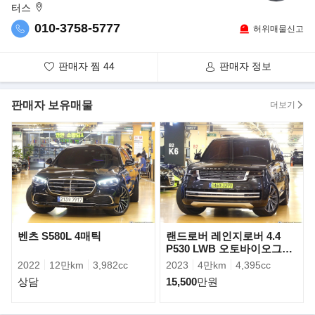
디자인 면에서 신형 카이엔은 마칸과 파나메라의 영향을 받았다.
터스
010-3758-5777
허위매물신고
판매자 찜
44
판매자 정보
판매자 보유매물
더보기
벤츠 S580L 4매틱
랜드로버 레인지로버 4.4
P530 LWB 오토바이오그래
피
2022
12만km
3,982cc
2023
4만km
4,395cc
차량 전방에는 매트릭 빔이 적용되었고, 프론트 그릴은 더욱 견고해
상담
15,500
만원
진 느낌이다. 포르쉐는 신형 카이엔의
주행능력 향상을 위해 911의 후방 축 스티어링을 옵션으로 새롭게