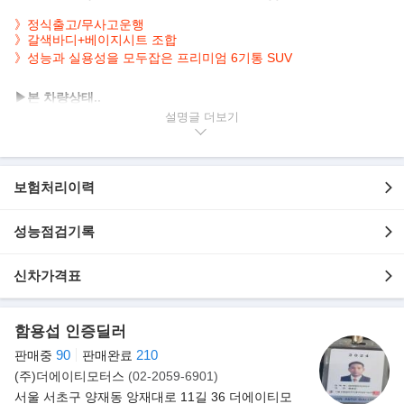
》정식출고/무사고운행
》갈색바디+베이지시트 조합
》
성능과 실용성을 모두잡은 프리미엄 6기통 SUV
▶본 차량상태..
- 정식출고
설명글
- 무사고운행
- 52,500km 실주행
- 연식대비 짧은주행
보험처리이력
- 갈색바디+베이지시트
- 깔끔하게 관리된 실내/외
성능점검기록
- 성능과 실용성을 모두잡은 프리미엄 6기통 SUV
▶
포르쉐, 3세대 카이엔 공개..마칸·파나메라 디자인..
신차가격표
벤틀리 벤테이가와 아우디 Q7의 MLB 플랫폼으로 갈아입은 포르쉐
카이엔은 가벼운 알루미늄 보디워크로 65kg
함용섭 인증딜러
가량 무게를 감량했다. 전체 크기는 63mm 늘어났고 지붕은 9mm
낮아져 날렵한 인상을 주며, 휠베이스는 이전과
90
210
판매중
판매완료
동일하지만 리어 오버행은 약간 길어져 트렁크 공간을 추가로 100
(주)더에이티모터스
(02-2059-6901)
리터 넓어진 700리터의 적재공간을 확보했다.
서울 서초구 양재동 앙재대로 11길 36 더에이티모