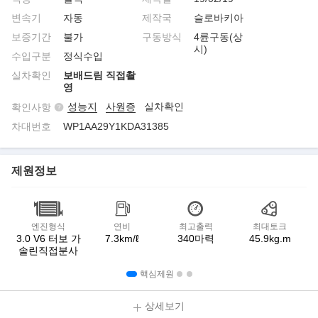
변속기
자동
제작국
슬로바키아
보증기간
불가
구동방식
4륜구동(상
시)
수입구분
정식수입
실차확인
보배드림 직접촬
영
성능지
사원증
실차확인
확인사항
차대번호
WP1AA29Y1KDA31385
제원정보
엔진형식
연비
최고출력
최대토크
3.0 V6 터보 가
7.3km/ℓ
340마력
45.9kg.m
솔린직접분사
핵심제원
상세보기