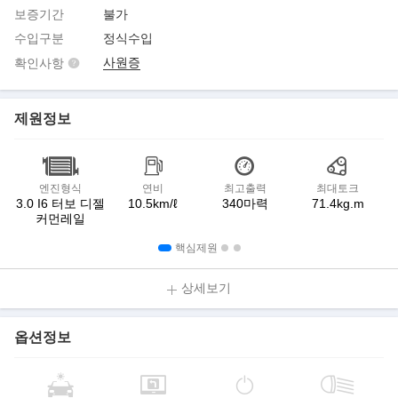
보증기간
불가
수입구분
정식수입
사원증
확인사항
제원정보
엔진형식
연비
최고출력
최대토크
3.0 I6 터보 디젤
10.5km/ℓ
340마력
71.4kg.m
커먼레일
핵심제원
상세보기
옵션정보