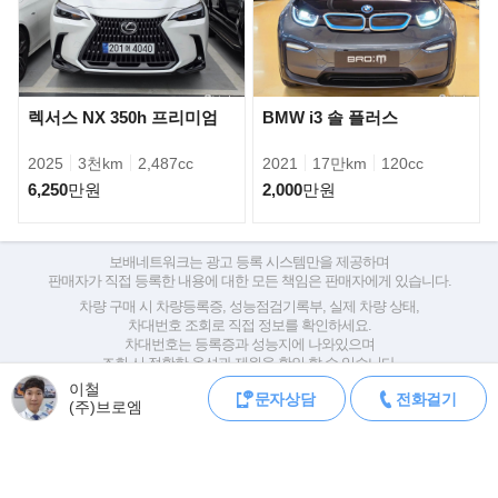
렉서스 NX 350h 프리미엄
BMW i3 솔 플러스
2025
3천km
2,487cc
2021
17만km
120cc
6,250
만원
2,000
만원
X 패밀리의 플래그십 모델이라는 명성에 걸맞게 BMW 라인업 중 가
보배네트워크는 광고 등록 시스템만을 제공하며
장 넓은 실내 공간과 최고급 인테리어,
판매자가 직접 등록한 내용에 대한 모든 책임은 판매자에게 있습니다.
다양한 편의 사양을 갖추고 있으며, 첨단 파워트레인과 섀시 기술을
차량 구매 시 차량등록증, 성능점검기록부, 실제 차량 상태,
통해 탁월한 오프로드 주행 성능과
차대번호 조회로 직접 정보를 확인하세요.
차대번호는 등록증과 성능지에 나와있으며
안락한 승차감, 그리고 특유의 민첩한 핸들링 성능을 갖추고 있다.
조회 시 정확한 옵션과 제원을 확인 할 수 있습니다.
이철
보배네트워크는 통신판매중개자로 통신판매 당사자가 아니며,
문자상담
전화걸기
(주)브로엠
상품·거래정보, 거래에 대하여 책임을 지지 않습니다.
모바일 중고차 등록
공지