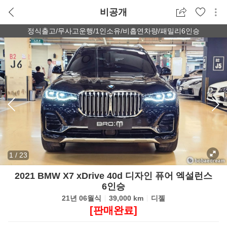
비공개
정식출고/무사고운행/1인소유/비흡연차량/패밀리6인승
1
/
23
2021 BMW X7 xDrive 40d 디자인 퓨어 엑설런스
6인승
21년 06월식
39,000 km
디젤
[판매완료]