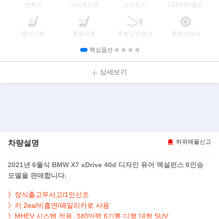
썬루프
네비게이션
스마트키
LED/HID램프
열선시트
통풍시트
후방감지센서
후방카메라
핵심옵션
상세보기
차량설명
허위매물신고
2021년 6월식 BMW X7 xDrive 40d 디자인 퓨어 엑설런스 6인승
모델을 판매합니다.
》정식출고무사고/1인신조
》키 2ea/비흡연/패밀리카로 사용
》
MHEV 시스템 적용, 340마력 6기통 디젤 대형 SUV