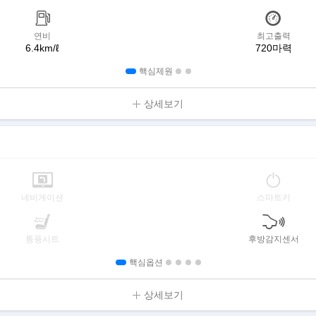
연비
최고출력
6.4km/ℓ
720마력
핵심제원
상세보기
네비게이션
스마트키
통풍시트
후방감지센서
핵심옵션
상세보기