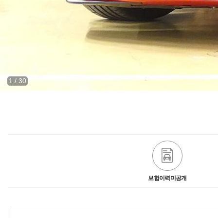
1
/
30
보험이력미공개