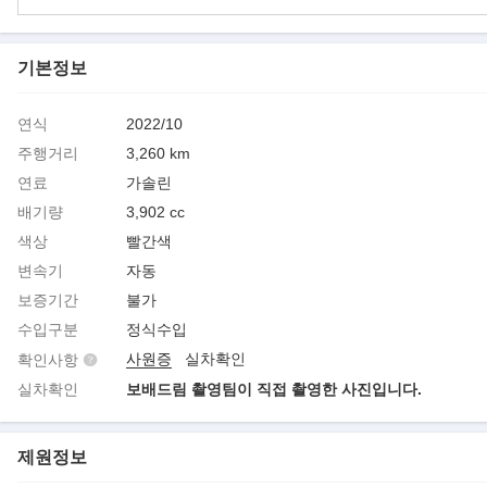
기본정보
연식
2022/10
주행거리
3,260 km
연료
가솔린
배기량
3,902 cc
색상
빨간색
변속기
자동
보증기간
불가
수입구분
정식수입
사원증
실차확인
확인사항
실차확인
보배드림 촬영팀이 직접 촬영한 사진입니다.
제원정보