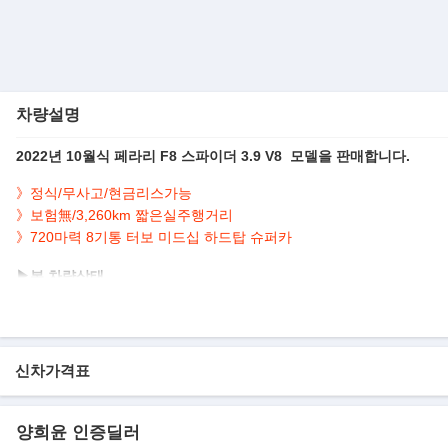
차량설명
2022년 10월식 페라리 F8 스파이더 3.9 V8 모델을 판매합니다.
》
정식/무사고/현금리스가능
》
보험無/3,260km 짧은실주행거리
》
720마력 8기통 터보 미드십 하드탑 슈퍼카
▶본 차량상태..
- 정식출고
- 무사고운행
- 3,260km 실주행
- 짧은주행 및 최상급
신차가격표
- 레드바디+아이보리시트
- 깔끔하게 관리된 실내/외
- 720마력 강력한 성능과 오픈 에어링의 조화
양희윤 인증딜러