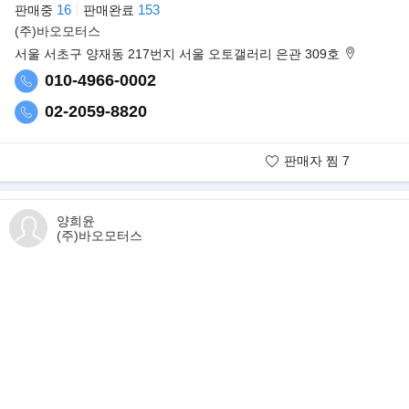
16
153
판매중
판매완료
▶페라리, 720마력 미드리어 8기통 신형 오픈톱 'F8 스파이더'
(주)바오모터스
페라리 F8 스파이더는 베를리네타 라인업 F8 트리뷰토의 오픈톱 모델
서울 서초구 양재동 217번지 서울 오토갤러리 은관 309호
페라리의 접이식 하드톱(Retractable Hard Top, RHT)이 조화된 라
010-4966-0002
출발한 8기통 엔진 오픈톱 라인업의 최신 모델이자, 488 스파이더의 
02-2059-8820
판매자 찜
7
판매자 보유매물
양희윤
(주)바오모터스