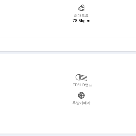
최대토크
78.5kg.m
LED/HID램프
후방카메라