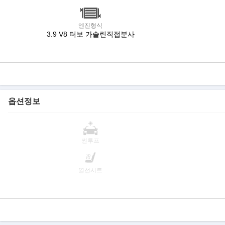
엔진형식
3.9 V8 터보 가솔린직접분사
옵션정보
썬루프
열선시트