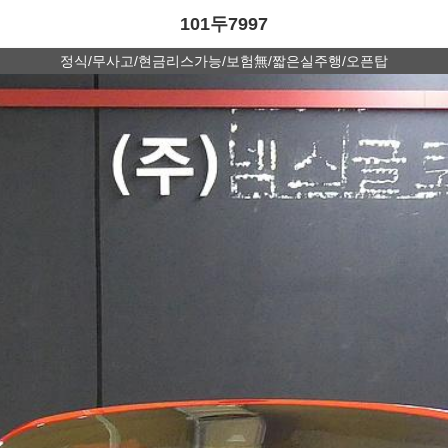
101두7997
정식/무사고/현금리스가능/보험無/짧은실주행/오픈탑