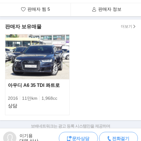
- 하이 오너(high owner)를 뜻하는'체어맨 H'는 오너 드라이버를 위
판매자 찜
5
판매자 정보
해 개발된 체어맨 3세대 모델
- 직렬6기통의 메르세데스-벤츠 XGi엔진은 2.8과 3.2 엔진을 탑재
판매자 보유매물
해 각각 200마력/27토크, 222마력/31토크 구현
더보기
아우디 A6 35 TDI 콰트로
2016
11만km
1,968cc
상담
보배네트워크는 광고 등록 시스템만을 제공하며
판매자가 직접 등록한 내용에 대한 모든 책임은 판매자에게 있습니다.
이기용
▶구매시 유의사항
문자상담
전화걸기
차량 구매 시 차량등록증, 성능점검기록부, 실제 차량 상태,
대영 상사