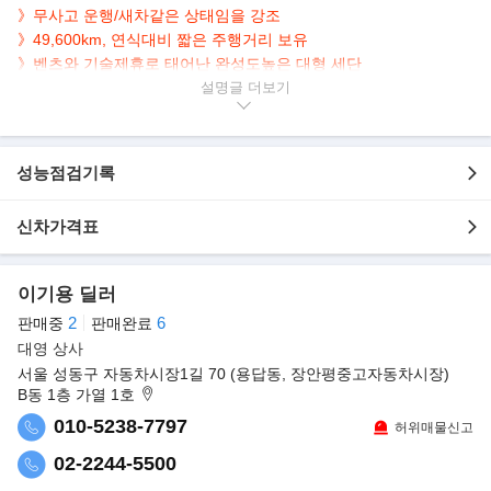
》무사고 운행/새차
같은 상태임을 강조
》49,600km, 연식대비 짧은 주행거리 보유
》벤츠와 기술제휴로 태어난 완성도높은 대형 세단
설명글
▶본 차량상태..
- 무사고 운행
- 49,600km 실주행
성능점검기록
- 연식대비 짧은주행
- 깔끔한 블랙 바디컬러
신차가격표
- 부드러운 3.2L 가솔린 엔진
- 고급스러운 실내 우드 트림
- 깔끔하게 관리된 실내/외관 상태
이기용 딜러
- 3,199cc 직렬 6기통 222마력 엔진+5단 자동변속기 탑재
2
6
판매중
판매완료
▶더욱 새로워진 '쌍용 체어맨H 뉴 클래식'
대영 상사
- 댐퍼스트릿과 모듈 멀티링크 서스펜션을 적용해 안락한 승차감도
서울 성동구 자동차시장1길 70 (용답동, 장안평중고자동차시장)
선사
B동 1층 가열 1호
- 메르세데스-벤츠의 5단 변속기 탑재/공인연비는 리터당
010-5238-7797
허위매물신고
8.7~8.8Km 실현
02-2244-5500
- 새롭게 디자인된 라디에이터 그릴을 적용/리어램프에는 발광다이
오드(LED) 조합