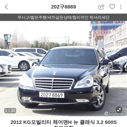
202구8869
무사고/짧은주행/새차같은상태/합리적인 럭셔리세단
1
/
30
2012 KG모빌리티 체어맨H 뉴 클래식 3.2 600S