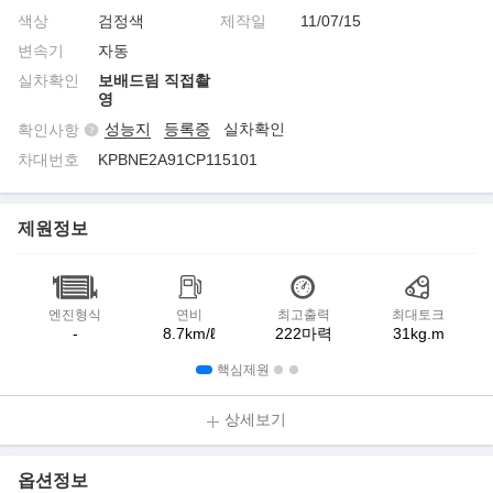
색상
검정색
제작일
11/07/15
변속기
자동
실차확인
보배드림 직접촬
영
성능지
등록증
실차확인
확인사항
차대번호
KPBNE2A91CP115101
제원정보
엔진형식
연비
최고출력
최대토크
-
8.7km/ℓ
222마력
31kg.m
핵심제원
상세보기
옵션정보