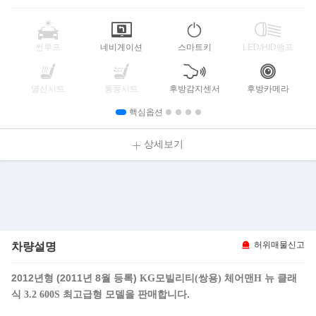
썬루프
네비게이션
스마트키
LED/HID램프
열선시트
통풍시트
후방감지센서
후방카메라
핵심옵션
상세보기
차량설명
허위매물신고
2012년형 (2011년 8월 등록)
KG모빌리티(쌍용) 체어맨H 뉴 클래
모델을 판매합니다.
식 3.2 600S 최고급형