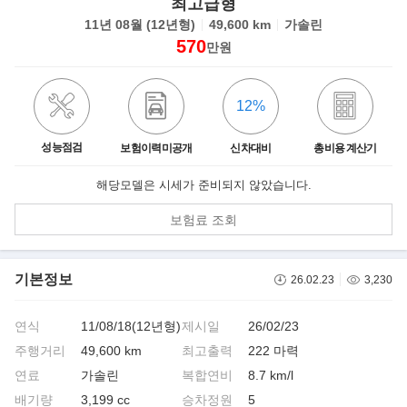
최고급형
11년 08월 (12년형)
49,600 km
가솔린
570
만원
12%
성능점검
보험이력미공개
신차대비
총비용 계산기
해당모델은 시세가 준비되지 않았습니다.
보험료 조회
기본정보
26.02.23
3,230
연식
11/08/18(12년형)
제시일
26/02/23
주행거리
49,600 km
최고출력
222 마력
연료
가솔린
복합연비
8.7 km/l
배기량
3,199 cc
승차정원
5