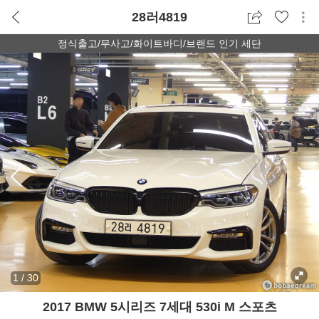
28러4819
정식출고/무사고/화이트바디/브랜드 인기 세단
1
/
30
2017 BMW 5시리즈 7세대 530i M 스포츠