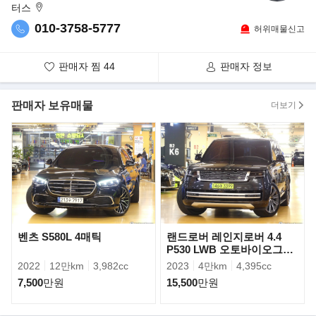
터스
010-3758-5777
허위매물신고
판매자 찜
44
판매자 정보
판매자 보유매물
더보기
차체는 커졌으나 무게는 가벼워졌다. 전장·전폭·전고는 4,936mm,
1,868mm, 1,479mm로 각각 29mm, 8mm, 15mm
늘어났다. 공차중량(유럽기준)은 최대 115kg까지 줄었으며 새롭게
디자인된 섀시와 낮은 무게중심, 균형 잡힌
벤츠 S580L 4매틱
랜드로버 레인지로버 4.4
무게배분, 뛰어난 강성 등을 통해 보다 역동적인 주행 경험과 안락
P530 LWB 오토바이오그래
함을 제공한다.
피
2022
12만km
3,982cc
2023
4만km
4,395cc
7,500
만원
15,500
만원