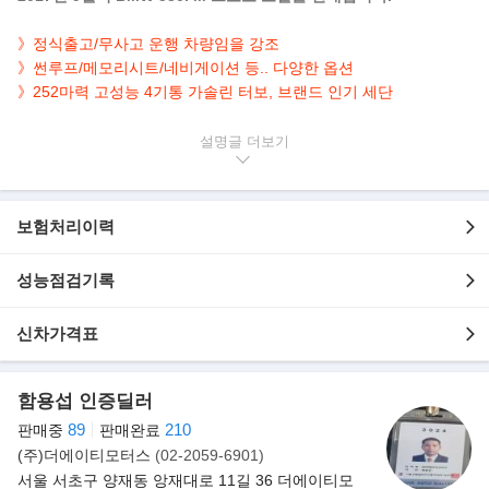
》정식출고/무사고 운행 차량임을 강조
》
썬루프/메모리시트/네비게이션 등.. 다양한 옵션
》252마력 고성능 4기통 가솔린 터보, 브랜드 인기 세단
▶본 차량상태..
설명글
- 정식출고
- 무사고 운행
- 155,356km 실주행
보험처리이력
- 세련된 화이트 바디
- 252마력 2.0L 4기통 터보 엔진
- 깔끔하게 관리된 실내/외관 보유
성능점검기록
- 옵션으로 내비/선루프/전동트렁크/열선,전동,메모리 시트 등..
신차가격표
▶
수입차 시장의 새로운 기준 'BMW 7세대 뉴 5시리즈'
뉴 5시리즈는 모든 라인업에 M 스포츠 패키지를 기본 적용한 게 특
징이며, 반자율주행 기술과 제스처
함용섭 인증딜러
컨트롤, 컨시어지 서비스 등 같은 최신의 편의 장비가 적용됐다.
89
210
판매중
판매완료
(주)더에이티모터스
(02-2059-6901)
서울 서초구 양재동 앙재대로 11길 36 더에이티모