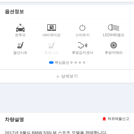
옵션정보
썬루프
네비게이션
스마트키
LED/HID램프
열선시트
통풍시트
후방감지센서
후방카메라
핵심옵션
상세보기
차량설명
허위매물신고
2017년 9월식 BMW 530i M 스포츠 모델을 판매합니다.