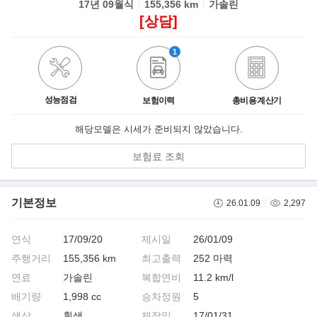
17년 09월식
155,356 km
가솔린
[상담]
1
성능점검
보험이력
총비용 계산기
해당모델은 시세가 준비되지 않았습니다.
보험료 조회
기본정보
26.01.09
2,297
연식
17/09/20
제시일
26/01/09
주행거리
155,356 km
최고출력
252 마력
연료
가솔린
복합연비
11.2 km/l
배기량
1,998 cc
승차정원
5
색상
흰색
제작일
17/01/31