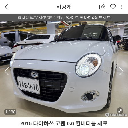
비공개
경차혜택/무사고/3만1천km/화이트 펄바디&레드시트
1
/
30
2015 다이하쓰 코펜 0.6 컨버터블 세로