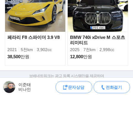
바꿀 수도 있다.
코펜 세로는 1세대 코펜의 디자인을 발전시킨 모델이다. 코펜의 상
징과도 같은 원형 헤드 및 테일램프가
그대로 적용됐다. 또 라디에이터 그릴이나 휠 디자인도 한층 뚜렷하
고 스포티해졌다. 하드톱은 전동으로
페라리 F8 스파이더 3.9 V8
BMW 740i xDrive M 스포츠
개폐되며 시동 버튼, 열선 시트,터치 스크린 등이 적용됐다.
리미티드
2021
5천km
3,902cc
2025
7천km
2,998cc
658cc 3기통 가솔린 터보 엔진은 최고출력 64마력, 최대토크
38,500
만원
12,800
만원
9.3kg.m의 힘을 낸다. 초라해 보일 수 있는
성능이지만 코펜의 무게는 850kg에 불과하다. 5단 수동 및 CVT 변
속기가 탑재됐으며 주행 성능을 높이는
보배네트워크는 광고 등록 시스템만을 제공하며
LSD도 채용됐다.
판매자가 직접 등록한 내용에 대한 모든 책임은 판매자에게 있습니다.
이준태
문자상담
전화걸기
차량 구매 시 차량등록증, 성능점검기록부, 실제 차량 상태,
비나인
차대번호 조회로 직접 정보를 확인하세요.
차대번호는 등록증과 성능지에 나와있으며
조회 시 정확한 옵션과 제원을 확인 할 수 있습니다.
보배네트워크는 통신판매중개자로 통신판매 당사자가 아니며,
상품·거래정보, 거래에 대하여 책임을 지지 않습니다.
모바일 중고차 등록
공지