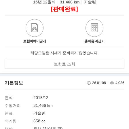
15년 12월식
31,466 km
가솔린
[판매완료]
보험이력미공개
총비용 계산기
해당모델은 시세가 준비되지 않았습니다.
보험료 조회
기본정보
26.01.08
4,035
연식
2015/12
주행거리
31,466 km
연료
가솔린
배기량
658 cc
색상
흰색 (화이트 펄)