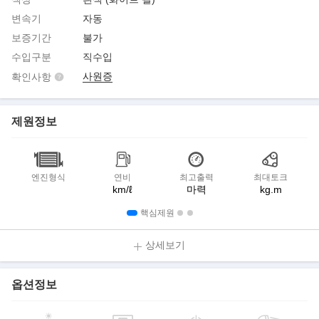
변속기
자동
보증기간
불가
수입구분
직수입
사원증
확인사항
제원정보
엔진형식
연비
최고출력
최대토크
km/ℓ
마력
kg.m
핵심제원
상세보기
옵션정보