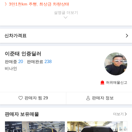
》3만1천km 주행, 최상급 차량상태
》
매력적인 디자인 하드탑 경차 오픈카임을 강조
설명글
》경차혜택 적용으로 취등록세 감면, 고속도로/공영주차장 50% 할
인, 유류세 환급등
▶본 차량상태..
신차가격표
- 직수입
- 무사고 운행
이준태 인증딜러
- 31,466km 실주행
- 연식대비 짧은주행
20
238
판매중
판매완료
- 매력적인 하드탑 컨버터블
비나인
- 순백의 화이트 펄 바디+레드시트
- 깔끔하게 관리된 내/외관상태 보유
허위매물신고
- 옵션으론 네비/후방카메라/ABS/에어백/가죽시트 등
판매자 찜
29
판매자 정보
▶코펜 특유의 앙증맞음, 다이하쓰 코펜 세로..
2세대 코펜은 코펜 로브, 코펜 엑스플레이, 코펜 세로 등으로 나뉘며
각기 다른 디자인 특징을 갖고 있다.
판매자 보유매물
더보기
또 외부 플라스틱 패널을 서로 교체할 수도 있다. 즉 별도의 바디 패
널 패키지를 구입하면 손쉽게 디자인을