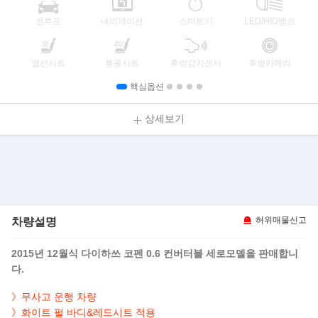
썬루프
네비게이션
스마트키
LED/HID램프
열선시트
통풍시트
후방감지센서
후방카메라
핵심옵션
상세보기
차량설명
허위매물신고
2015년 12월식 다이하쓰 코펜 0.6 컨버터블 세로모델을 판매합니
다.
》무사고 운행 차량
》화이트 펄 바디&레드시트 적용