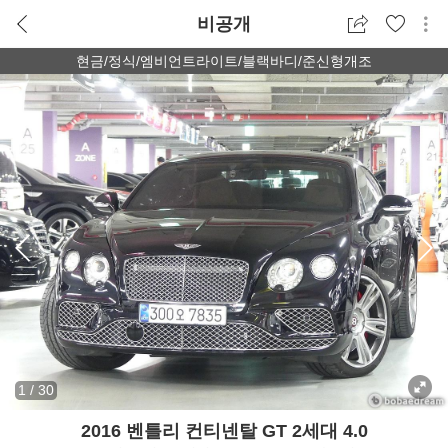
비공개
현금/정식/엠비언트라이트/블랙바디/준신형개조
1
/
30
2016 벤틀리 컨티넨탈 GT 2세대 4.0