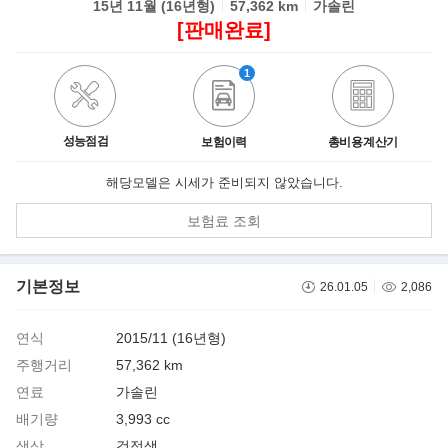
15년 11월 (16년형)
57,362 km
가솔린
[판매완료]
1
성능점검
보험이력
총비용 계산기
해당모델은 시세가 준비되지 않았습니다.
보험료 조회
기본정보
26.01.05
2,086
연식
2015/11 (16년형)
주행거리
57,362 km
연료
가솔린
배기량
3,993 cc
색상
검정색