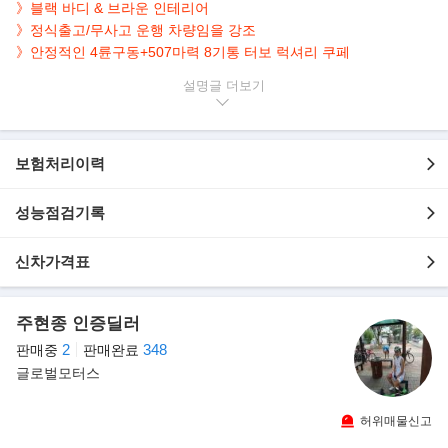
》
블랙 바디 & 브라운 인테리어
》정식출고/무사고 운행 차량임을 강조
》안정적인 4륜구동+507마력 8기통 터보 럭셔리 쿠페
설명글
▶본 차량상태..
- 현금차량
-
정식출고
- 무사고운행
보험처리이력
- 57,362km 실주행
- 연식대비 짧은주행
성능점검기록
- 엠비언트 라이트 적용
- 블랙 바디 & 브라운 인테리어
신차가격표
- 깔끔하게 관리된 내/외관 보유
- 4륜구동+507마력 4.0L V8 터보 럭셔리 쿠페
주현종 인증딜러
▶뉴 컨티넨탈 GT..
2
348
판매중
판매완료
새롭게 개발된 트윈 터보차저 방식의 4리터 V8 엔진이 탑재된 컨티
글로벌모터스
넨탈 GT/GTC V8 라인업은 럭셔리
스포츠카 세그먼트에서 배기량 대비 출력 기준을 새롭게 제시하는
혁신적인 모델이다.
허위매물신고