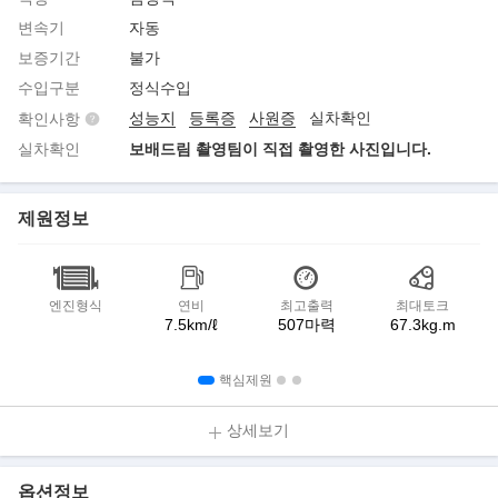
변속기
자동
보증기간
불가
수입구분
정식수입
성능지
등록증
사원증
실차확인
확인사항
실차확인
보배드림 촬영팀이 직접 촬영한 사진입니다.
제원정보
엔진형식
연비
최고출력
최대토크
7.5km/ℓ
507마력
67.3kg.m
핵심제원
상세보기
옵션정보