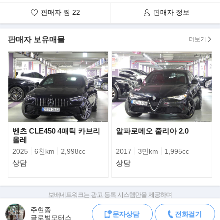
벤틀리의 신형 V8 엔진은 6,000 rpm에서 507마력(507 PS)의 강력
판매자 찜
22
판매자 정보
한 출력을 자랑하며, 넓은 엔진 회전
영역(1700~5000 rpm)에서 67.3 kg.m(660 Nm)의 엄청난 토크를
판매자 보유매물
더보기
꾸준히 뿜어내 벤틀리 고유의 파워풀
하면서도 여유로운 퍼포먼스를 자랑한다.
벤츠 CLE450 4매틱 카브리
알파로메오 줄리아 2.0
올레
2025
6천km
2,998cc
2017
3만km
1,995cc
상담
상담
보배네트워크는 광고 등록 시스템만을 제공하며
판매자가 직접 등록한 내용에 대한 모든 책임은 판매자에게 있습니다.
또한 신형 V8 엔진은 새롭게 개발된 클로즈 레이시오 (close-ratio,
주현종
문자상담
전화걸기
차량 구매 시 차량등록증, 성능점검기록부, 실제 차량 상태,
기어비의 간격이 촘촘한 변속기)
글로벌모터스