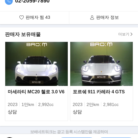
02-2059-7890
포르쉐에 따르면 571마력의 V8 4.0ℓ 바이터보 엔진과 136마력의 전
기 모터를 탑재한 신형 파나메라 터보 S E-
하이브리드는 파나메라 라인업 중 가장 강력한 최고 700마력, 최대
판매자 찜
43
판매자 정보
88.7㎏·m의 성능을 발휘한다. 8단 듀얼 클러치
변속기에 통합한 전기모터는 구동 아키텍처의 핵심으로 최고 136마
판매자 보유매물
더보기
력, 최대 40.8㎏·m의 힘을 낸다.
마세라티 MC20 첼로 3.0 V6
포르쉐 911 카레라 4 GTS
2023
1만km
2,992cc
2023
2만km
2,981cc
상담
상담
보배네트워크는 광고 등록 시스템만을 제공하며
스포츠 크로노 패키지를 기본으로 탑재했으며 정지 상태에서 100
판매자가 직접 등록한 내용에 대한 모든 책임은 판매자에게 있습니다.