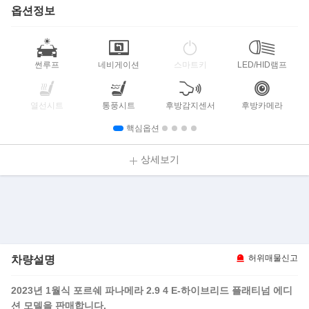
옵션정보
썬루프
네비게이션
스마트키
LED/HID램프
열선시트
통풍시트
후방감지센서
후방카메라
핵심옵션
상세보기
차량설명
허위매물신고
2023년 1월식 포르쉐 파나메라 2.9 4 E-하이브리드 플래티넘 에디
션 모델을 판매합니다.