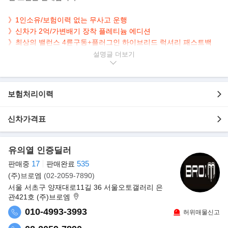
》1인소유/보험이력 없는 무사고 운행
》신차가 2억/가변배기 장착 플레티늄 에디션
》최상의 밸런스 4륜구동+플러그인 하이브리드 럭셔리 패스트백
설명글
▶본 차량상태..
- 1인소유
- 정식출고
보험처리이력
- 현금차량
- 무사고 운행
신차가격표
- 36,000km 실주행
- 짧은 신차급 키로수
- BOSE 사운드 시스템
유의열 인증딜러
- 우아한 매력의 화이트 바디
17
535
판매중
판매완료
- 깔끔하게 관리된 내/외관 보유
(주)브로엠
(02-2059-7890)
- 6기통 가솔린+전기 모터 결합 PHEV 패스트백
서울 서초구 양재대로11길 36 서울오토갤러리 은
관421호 (주)브로엠
▶포르쉐 신형 하이브리드 라인업 출시..
포르쉐가 신형 파나메라 터보 S E-하이브리드와 4 E-하이브리드,
010-4993-3993
허위매물신고
신형 파나메라 4 S 등 3종의 신차를 공개했다.