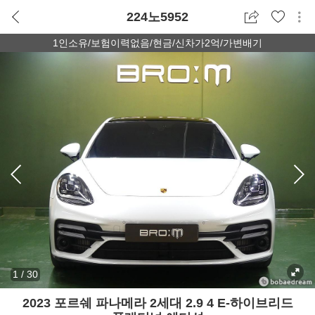
224노5952
1인소유/보험이력없음/현금/신차가2억/가변배기
1
/
30
2023 포르쉐 파나메라 2세대 2.9 4 E-하이브리드