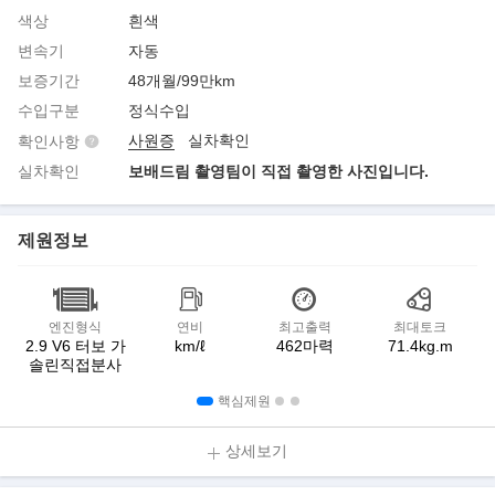
색상
흰색
변속기
자동
보증기간
48개월/99만km
수입구분
정식수입
사원증
실차확인
확인사항
실차확인
보배드림 촬영팀이 직접 촬영한 사진입니다.
제원정보
엔진형식
연비
최고출력
최대토크
2.9 V6 터보 가
km/ℓ
462마력
71.4kg.m
솔린직접분사
핵심제원
상세보기