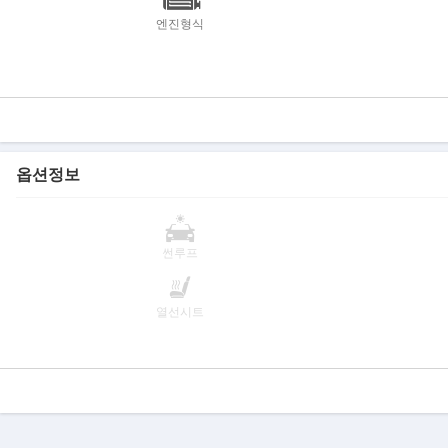
엔진형식
옵션정보
썬루프
열선시트