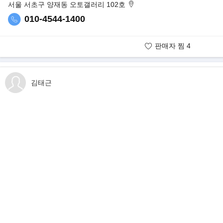
서울 서초구 양재동 오토갤러리 102호
- 사진 그대로의 실매물임을 강조
- 깔끔하게 관리된 내/외관 보유중
010-4544-1400
▶벤츠 바론 레플리카..
판매자 찜
4
판매자 보유매물
김태근