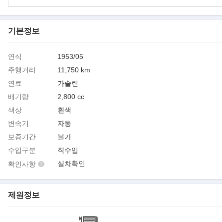
기본정보
연식
1953/05
주행거리
11,750 km
연료
가솔린
배기량
2,800 cc
색상
흰색
변속기
자동
보증기간
불가
수입구분
직수입
실차확인
확인사항
제원정보