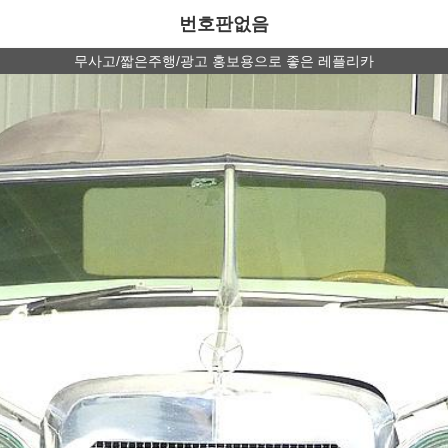
번호판없음
무사고/짧은주행/광고 홍보용으로 좋은 레플리카