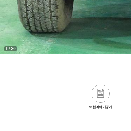
1
/
30
보험이력미공개