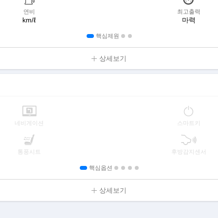
연비
최고출력
km/ℓ
마력
핵심제원
상세보기
네비게이션
스마트키
통풍시트
후방감지센서
핵심옵션
상세보기