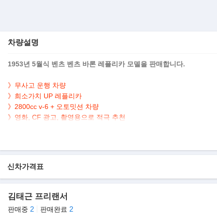
차량설명
1953년 5월식 벤츠 벤츠 바론 레플리카 모델을 판매합니다.
》
무사고 운행 차량
》희소가치 UP 레플리카
》2800cc v-6 + 오토밋션 차량
》영화, CF 광고, 촬영용으로 적극 추천
》연식대비 짧은 11,750km 실주행 차량임을 강조
▶본 차량상태..
- 직수입
신차가격표
- 무사고 운행
- 11,750Km 실주행
- 연식대비 짧은주행
김태근 프리랜서
- 희소가치 UP 레플리카
2
2
판매중
판매완료
- 세련된 느낌의 흰색투톤