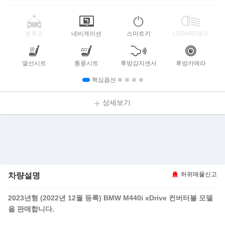
썬루프
네비게이션
스마트키
LED/HID램프
열선시트
통풍시트
후방감지센서
후방카메라
핵심옵션
상세보기
차량설명
허위매물신고
2023년형 (2022년 12월 등록) BMW M440i xDrive 컨버터블 모델
을 판매합니다.