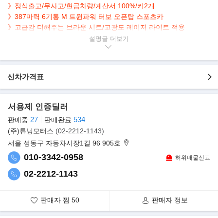
》정식출고/무사고/현금차량/계산서 100%/키2개
》387마력 6기통 M 트윈파워 터보 오픈탑 스포츠카
》고급감 더해주는 브라운 시트/고광도 레이저 라이트 적용
설명글
▶본 차량상태..
- 현금차량
- 정식출고
신차가격표
- 무사고 운행
- 35,000km 실주행
- 깔끔하게 관리된 내/외관 보유
서용제 인증딜러
- 럭셔리한 다크블루 바디&브라운 시트
27
534
판매중
판매완료
- 387마력 6기통 터보 소프트탑 오픈 에어링
(주)튜닝모터스
(02-2212-1143)
- 옵션으로 네비/후방캠/HUD/어라운드뷰/패들쉬프트/열선.통풍.전
서울 성동구 자동차시장1길 96 905호
동시트 등..
010-3342-0958
허위매물신고
▶BMW, 뉴 4시리즈 컨버터블 출시
02-2212-1143
뉴 4시리즈 컨버터블은 지난 2013년 처음 탄생한 BMW 4시리즈의
2세대 풀체인지 모델로 이전 세대보다
몸집을 키웠다. 전장·전폭은 각각 4770·1845mm로 전 세대에 비해
판매자 찜
50
판매자 정보
각각 130mm, 27mm 커졌으며 축간거리도