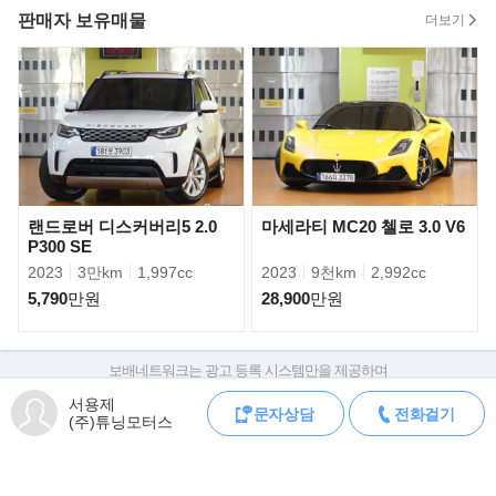
2850mm로 41mm 늘었다.
판매자 보유매물
더보기
랜드로버 디스커버리5 2.0
마세라티 MC20 첼로 3.0 V6
P300 SE
2023
3만km
1,997cc
2023
9천km
2,992cc
5,790
만원
28,900
만원
최신 디자인 언어가 적용된 외관은 3시리즈와는 완전히 차별화된
모습이다. 특히 수직형 BMW 키드니
보배네트워크는 광고 등록 시스템만을 제공하며
그릴이 더욱 커지며 존재감을 높였다. 여기에 이전 세대보다 길고
판매자가 직접 등록한 내용에 대한 모든 책임은 판매자에게 있습니다.
넓은 차체와 짧은 오버행의 조화로
서용제
문자상담
전화걸기
차량 구매 시 차량등록증, 성능점검기록부, 실제 차량 상태,
(주)튜닝모터스
스포티하면서도 고급스러운 느낌을 준다.
차대번호 조회로 직접 정보를 확인하세요.
차대번호는 등록증과 성능지에 나와있으며
조회 시 정확한 옵션과 제원을 확인 할 수 있습니다.