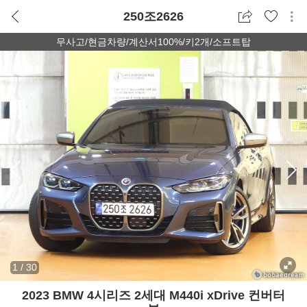
250조2626
무사고/현금차량/계산서100%/키2개/소프트탑
1
/
30
2023 BMW 4시리즈 2세대 M440i xDrive 컨버터