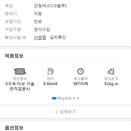
색상
진청색 (다크블루)
변속기
자동
보증기간
만료
수입구분
정식수입
사원증
실차확인
확인사항
제원정보
엔진형식
연비
최고출력
최대토크
3.0 I6 터보 가솔
9.6km/ℓ
387마력
51kg.m
린직접분사
핵심제원
상세보기
옵션정보