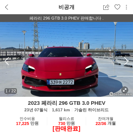
비공개
페라리 296 GTB 3.0 PHEV 판매합니다 .
1
/
22
2023 페라리 296 GTB 3.0 PHEV
23년 07월식
1,617 km
가솔린 하이브리드
인수비용
월리스료
잔여개월
만원
만원
개월
17,225
730
22/36
[판매완료]