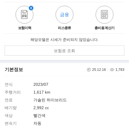
0
금융
보험이력
리스종류
총비용 계산기
해당모델은 시세가 준비되지 않았습니다.
보험료 조회
기본정보
25.12.16
1,783
연식
2023/07
주행거리
1,617 km
연료
가솔린 하이브리드
배기량
2,992 cc
색상
빨간색
변속기
자동