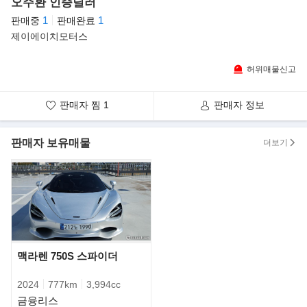
오주환 인증딜러
- 고급스러운 아이보리 시트
- 깔끔하게 관리된 실내/외관 보유
1
1
판매중
판매완료
- 브랜드 첫 6기통 터보 엔진+전기 모터 결합 슈퍼카
제이에이치모터스
▶판매자의 한마디
허위매물신고
제이에이치모터스 오주환대표입니다 .
현차량은 위탁차량이며 위탁 수수료및 매도비 없습니다 .
옵션표는 연락주시면 따로 드리겠습니다 .
판매자 찜
1
판매자 정보
무사고 차량 민트급 차량이라고 감히 말씀드릴수있구요
페라리 최초 6기통 PHEV (내연기관을 좋아하는 저도 굉장히 만족
스럽습니다. )
판매자 보유매물
더보기
무사고 차량 민트급 차량이라고 감히 말씀드릴수있구요
저렴한 가격에 판매중입니다 .
판매사유는 주행이 없어서 판매합니다 .
메리츠캐피탈 리스 심사후 연락주시면 감사하겠습니다 .
조건변경은 어려우며 승계후 완납은 가능합니다 .
오늘도 좋은하루되세요 !
▶리스 상환 스케줄표
맥라렌 750S 스파이더
2024
777km
3,994cc
금융리스