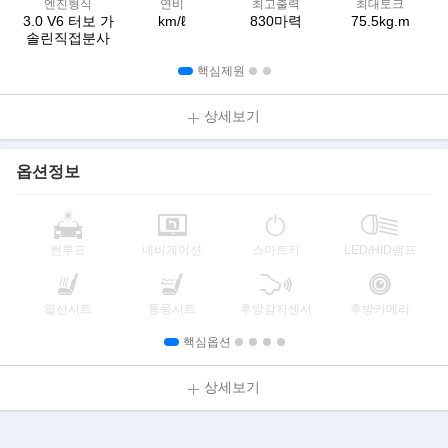
엔진형식
연비
최고출력
최대토크
3.0 V6 터보 가
km/ℓ
830마력
75.5kg.m
솔린직접분사
핵심제원
상세보기
옵션정보
썬루프
네비게이션
스마트키
LED/HID램프
열선시트
통풍시트
후방감지센서
후방카메라
핵심옵션
상세보기