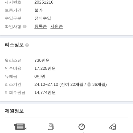
제시번호
20251216
보증기간
불가
수입구분
정식수입
등록증
사원증
확인사항
리스정보
월리스료
730만원
인수비용
17,225만원
유예금
0만원
리스기간
24.10~27.10 (잔여 22개월 / 총 36개월)
미회수원금
14,774만원
제원정보