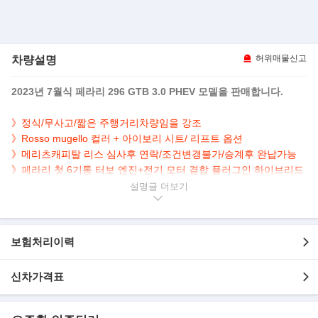
차량설명
허위매물신고
2023년 7월식 페라리 296 GTB 3.0 PHEV 모델을 판매합니다.
》정식/무사고/짧은 주행거리차량임을 강조
》Rosso mugello 컬러 + 아이보리 시트/ 리프트 옵션
》메리츠캐피탈 리스 심사후 연락/조건변경불가/승계후 완납가능
》페라리 첫 6기통 터보 엔진+전기 모터 결합 플러그인 하이브리드
슈퍼카
설명글
▶본 차량상태..
- 정식출고
보험처리이력
- 무사고 운행
- 짧은 주행거리
- 1,617km 실주행
신차가격표
- 신차급 짧은 키로수
- 페라리 상징 레드 바디