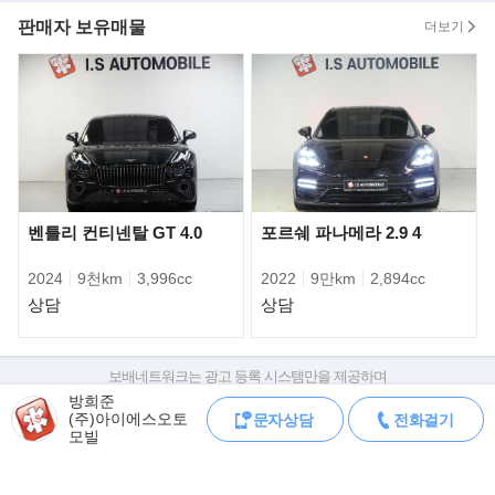
산차전시장), 경기 수원 SK V1(수입,국산전시장) 3개의 오프라인 전
판매자 보유매물
더보기
시장을 운영하고 있으며
리스,할부 등 금융상품을 고객님의 눈높이에 맞춰 최소한의 금리로
도움 드리고 있습니다.
저녁 늦은 시간에도 방문판매, 상담, 시승 가능 하도록 시스템이 갖
춰져 있습니다.
또, 고객님께서 소유하고 계신 차량과 대차, 위탁판매 모두 가능합
니다.
전시,광고 차량에 대하여 관련서류 팩스,문자 받아 보실수 있으니
벤틀리 컨티넨탈 GT 4.0
포르쉐 파나메라 2.9 4
언제든지 문의 주십시오.
2024
9천km
3,996cc
2022
9만km
2,894cc
상담
상담
서울 서초 전시장 (서초구 양재동 217번지 서울오토갤러리)
서울 강서 전시장 (강서구 등촌동 15-7번지 등촌매매단지)
경기 수원 전시장 (수원시 권선구 평동 4-28번지 SK V1모터스)
보배네트워크는 광고 등록 시스템만을 제공하며
판매자가 직접 등록한 내용에 대한 모든 책임은 판매자에게 있습니다.
방희준
》판매자의 약속
(주)아이에스오토
문자상담
전화걸기
차량 구매 시 차량등록증, 성능점검기록부, 실제 차량 상태,
- 타고계시던 고객님의 소중한차량,최고가매입 및 위탁판매를 약속
모빌
차대번호 조회로 직접 정보를 확인하세요.
합니다.
차대번호는 등록증과 성능지에 나와있으며
- 100% 실매물만을 고집하겠습니다.(원하실경우 인증샷 및 영상통
조회 시 정확한 옵션과 제원을 확인 할 수 있습니다.