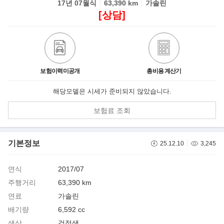
17년 07월식
63,390 km
가솔린
[상담]
보험이력미공개
총비용 계산기
해당모델은 시세가 준비되지 않았습니다.
보험료 조회
기본정보
25.12.10
3,245
연식
2017/07
주행거리
63,390 km
연료
가솔린
배기량
6,592 cc
색상
검정색