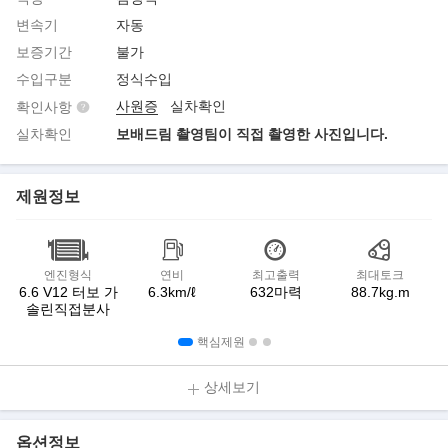
변속기
자동
보증기간
불가
수입구분
정식수입
사원증
실차확인
확인사항
실차확인
보배드림 촬영팀이 직접 촬영한 사진입니다.
제원정보
엔진형식
연비
최고출력
최대토크
6.6 V12 터보 가
6.3km/ℓ
632마력
88.7kg.m
솔린직접분사
핵심제원
상세보기
옵션정보