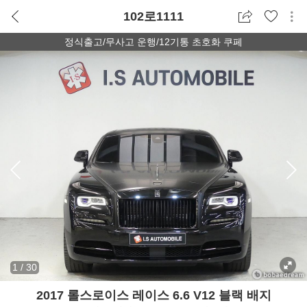
102로1111
정식출고/무사고 운행/12기통 초호화 쿠페
1
/
30
2017 롤스로이스 레이스 6.6 V12 블랙 배지