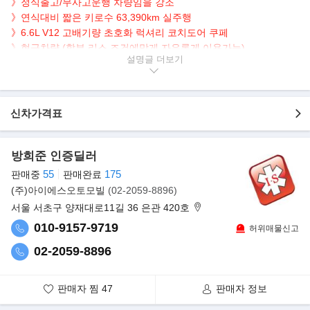
》정식출고/무사고운행 차량임을 강조
》연식대비 짧은 키로수 63,390km 실주행
》6.6L V12 고배기량 초호화 럭셔리 코치도어 쿠페
》현금차량 (할부,리스 조건에맞게 자유롭게 이용가능)
설명글
》스타라이트헤드라이너 + 비스포크오디오 등등 옵션 풍부
▶본 차량상태..
- 정식출고
신차가격표
- 무사고운행
- 63,390km 실주행
- 연식대비 짧은 주행거리
방희준 인증딜러
- 깔끔하게 관리된 내/외관 보유
55
175
판매중
판매완료
- 고급스러운 블랙 바디 + 레드 블랙 투톤 인테리어
(주)아이에스오토모빌
(02-2059-8896)
- 안락한 분위기를 더해주는 엠비언트 라이트, 은하수 옵션탑재
서울 서초구 양재대로11길 36 은관 420호
010-9157-9719
▶판매자의 한마디
허위매물신고
100% 실매물만을 취급하는 주식회사 아이에스 오토모빌 입니다.
02-2059-8896
㈜아이에스 오토모빌은 모든 상품용 차량이 전시장 입고전 충분한
시운전, 경정비, 전수검사를 통하여 광고,운영 하고 있습니다.
판매자 찜
47
판매자 정보
서울 서초 오토갤러리(수입차전시장), 서울 강서 등촌매매단지(국