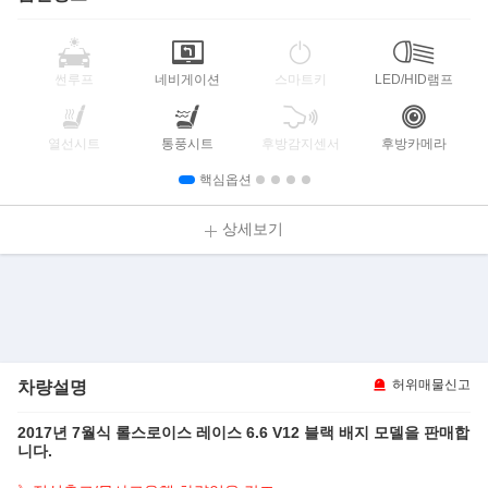
썬루프
네비게이션
스마트키
LED/HID램프
열선시트
통풍시트
후방감지센서
후방카메라
핵심옵션
상세보기
차량설명
허위매물신고
2017년 7월식 롤스로이스 레이스 6.6 V12 블랙 배지 모델을 판매합
니다.