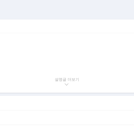
설명글
모리 시트 등..