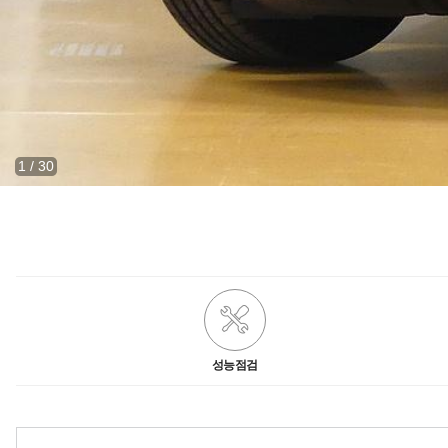
1
/
30
성능점검