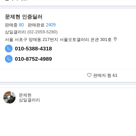
E클래스의 핵심은 더욱 역동적인 디자인, 고급스러운 소재와 다채로운
편안해진 실내, 강력하고 효율적인 파워트레인, 진화된 첨단 주행보
이드된 안전 및 편의 사양 등에 있다.
문제현 인증딜러
80
2409
판매중
판매완료
삼일갤러리
(02-2059-5280)
서울 서초구 양재동 217번지 서울오토갤러리 은관 301호
010-5388-4318
010-8752-4989
판매자 찜
61
판매자 보유매물
문제현
삼일갤러리