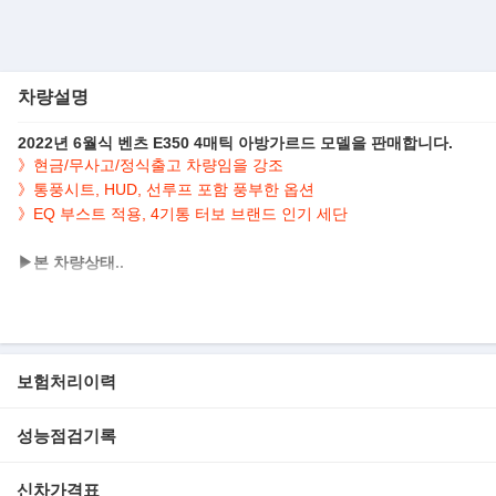
차량설명
2022년 6월식 벤츠 E350 4매틱 아방가르드 모델을 판매합니다.
》현금/무사고/정식출고 차량임을 강조
》통풍시트, HUD, 선루프 포함 풍부한 옵션
》EQ 부스트 적용, 4기통 터보 브랜드 인기 세단
▶본 차량상태..
- 정식출고
- 무사고 운행
- 39,065km 실주행
- 고급스러운 은색 바디
보험처리이력
- 깔끔하게 관리된 내/외관 보유
- MHEV 기술, 299마력 4기통 터보 엔진 탑재
- 옵션으로 네비/HUD/어라운드뷰/선루프/전동트렁크/열선,통풍,전동,메
성능점검기록
▶혁신으로 무장한 벤츠 E클래스 페이리프트
신차가격표