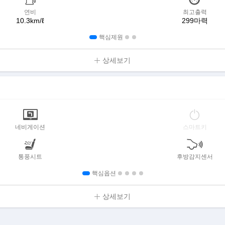
연비
최고출력
10.3km/ℓ
299마력
핵심제원
상세보기
네비게이션
스마트키
통풍시트
후방감지센서
핵심옵션
상세보기