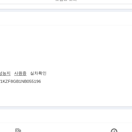
성능지
사원증
실차확인
1KZF8GB1NB055196