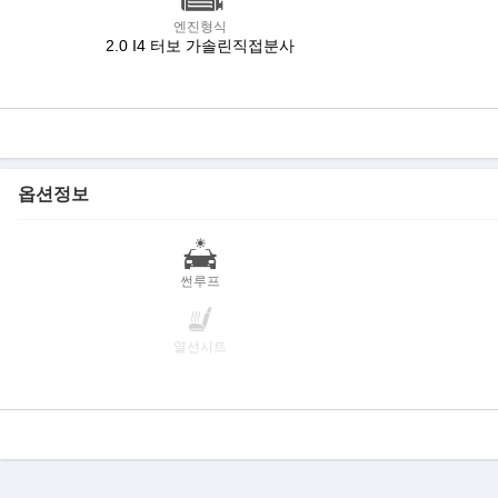
엔진형식
2.0 I4 터보 가솔린직접분사
옵션정보
썬루프
열선시트