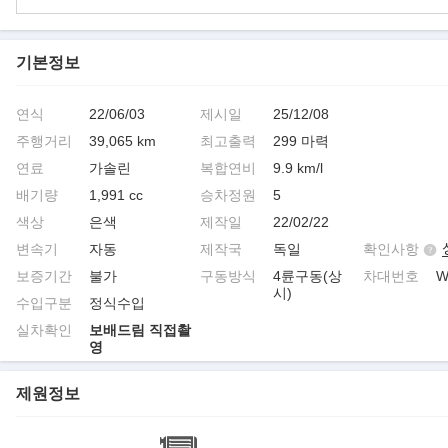
기본정보
연식
22/06/03
제시일
25/12/08
주행거리
39,065 km
최고출력
299 마력
연료
가솔린
복합연비
9.9 km/l
배기량
1,991 cc
승차정원
5
색상
은색
제작일
22/02/22
변속기
자동
제작국
독일
확인사항
보증기간
불가
구동방식
4륜구동(상
차대번호
W
시)
수입구분
정식수입
실차확인
보배드림 직접촬
영
제원정보