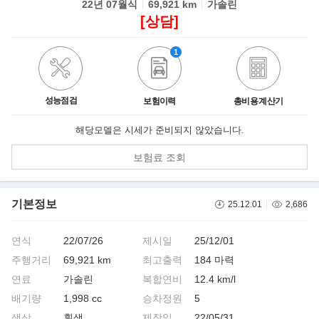
22년 07월식
69,921 km
가솔린
[상담]
1
성능점검
보험이력
총비용 계산기
해당모델은 시세가 준비되지 않았습니다.
보험료 조회
기본정보
25.12.01
2,686
연식
22/07/26
제시일
25/12/01
주행거리
69,921 km
최고출력
184 마력
연료
가솔린
복합연비
12.4 km/l
배기량
1,998 cc
승차정원
5
색상
흰색
제작일
22/05/31