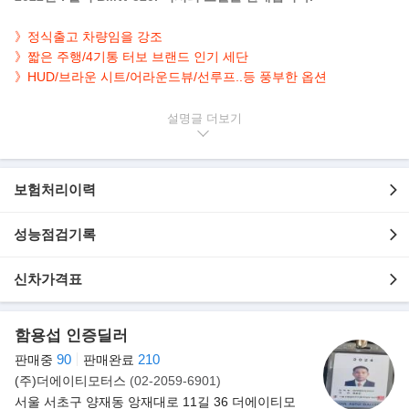
》정식출고 차량임을 강조
》짧은 주행/4기통 터보 브랜드 인기 세단
》HUD/브라운 시트/어라운드뷰/선루프..등 풍부한 옵션
▶본 차량상태..
설명글
- 정식출고
- 69,921km 실주행
- 짧은주행 및 최상급
보험처리이력
- 인기만점 화이트 바디
- 깔끔하게 관리된 내/외관 보유
- 184마력 2.0L 4기통 엔진 탑재 브랜드 인기 세단
성능점검기록
▶BMW 5시리즈 페이스리프트 출시
신차가격표
이번에 출시된 BMW 5시리즈는 7세대 모델의 부분변경 모델이다.
내외관은 물론 전기화를 통한 효율
향상, 운전자 보조 시스템 등 최첨단 기술을 보완한 것이 특징이다.
함용섭 인증딜러
90
210
판매중
판매완료
(주)더에이티모터스
(02-2059-6901)
서울 서초구 양재동 앙재대로 11길 36 더에이티모