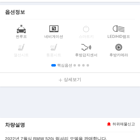
옵션정보
썬루프
네비게이션
스마트키
LED/HID램프
열선시트
통풍시트
후방감지센서
후방카메라
핵심옵션
상세보기
차량설명
허위매물신고
2022년 7월식 BMW 520i 럭셔리 모델을 판매합니다.