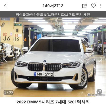
140서2712
정식출고/어라운드뷰/브라운시트/브랜드 인기 세단
1
/
30
2022 BMW 5시리즈 7세대 520i 럭셔리