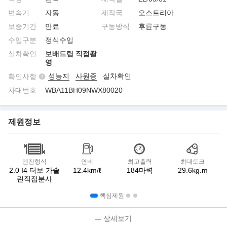
변속기
자동
제작국
오스트리아
보증기간
만료
구동방식
후륜구동
수입구분
정식수입
실차확인
보배드림 직접촬
영
성능지
사원증
실차확인
확인사항
차대번호
WBA11BH09NWX80020
제원정보
엔진형식
연비
최고출력
최대토크
2.0 I4 터보 가솔
12.4km/ℓ
184마력
29.6kg.m
린직접분사
핵심제원
상세보기