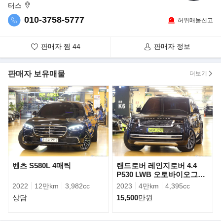
터스
010-3758-5777
허위매물신고
판매자 찜
44
판매자 정보
판매자 보유매물
더보기
BMW 5시리즈의 전면부에 위치한 키드니 그릴은 상하좌우로 커지
면서 프론트 에이프론까지 이어졌다.
한층 날카로워진 헤드라이트는 과거부터 이어온 BMW만의 디자인
에 현대적인 요소를 더해 세련되게
변화했다.
벤츠 S580L 4매틱
랜드로버 레인지로버 4.4
P530 LWB 오토바이오그래
피
2022
12만km
3,982cc
2023
4만km
4,395cc
상담
15,500
만원