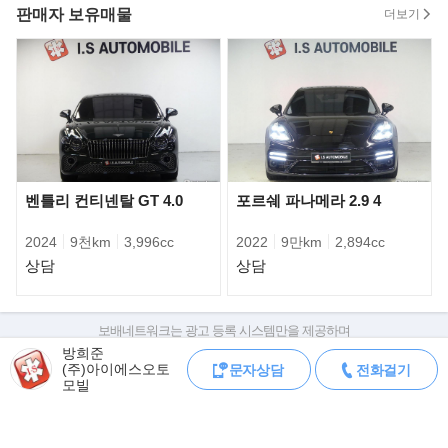
산차전시장), 경기 수원 SK V1(수입,국산전시장) 3개의 오프라인 전
판매자 보유매물
더보기
시장을 운영하고 있으며
리스,할부 등 금융상품을 고객님의 눈높이에 맞춰 최소한의 금리로
도움 드리고 있습니다.
저녁 늦은 시간에도 방문판매, 상담, 시승 가능 하도록 시스템이 갖
춰져 있습니다.
또, 고객님께서 소유하고 계신 차량과 대차, 위탁판매 모두 가능합
니다.
벤틀리 컨티넨탈 GT 4.0
포르쉐 파나메라 2.9 4
전시,광고 차량에 대하여 관련서류 팩스,문자 받아 보실수 있으니
언제든지 문의 주십시오.
2024
9천km
3,996cc
2022
9만km
2,894cc
상담
상담
서울 서초 전시장 (서초구 양재동 217번지 서울오토갤러리)
서울 강서 전시장 (강서구 등촌동 15-7번지 등촌매매단지)
경기 수원 전시장 (수원시 권선구 평동 4-28번지 SK V1모터스)
보배네트워크는 광고 등록 시스템만을 제공하며
판매자가 직접 등록한 내용에 대한 모든 책임은 판매자에게 있습니다.
방희준
》판매자의 약속
(주)아이에스오토
문자상담
전화걸기
차량 구매 시 차량등록증, 성능점검기록부, 실제 차량 상태,
모빌
- 타고계시던 고객님의 소중한차량,최고가매입 및 위탁판매를 약속
차대번호 조회로 직접 정보를 확인하세요.
차대번호는 등록증과 성능지에 나와있으며
합니다.
조회 시 정확한 옵션과 제원을 확인 할 수 있습니다.
- 100% 실매물만을 고집하겠습니다.(원하실경우 인증샷 및 영상통
보배네트워크는 통신판매중개자로 통신판매 당사자가 아니며,