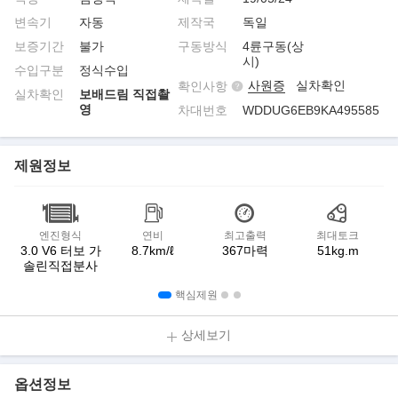
변속기
자동
제작국
독일
보증기간
불가
구동방식
4륜구동(상
시)
수입구분
정식수입
사원증
실차확인
확인사항
실차확인
보배드림 직접촬
영
차대번호
WDDUG6EB9KA495585
제원정보
엔진형식
연비
최고출력
최대토크
3.0 V6 터보 가
8.7km/ℓ
367마력
51kg.m
솔린직접분사
핵심제원
상세보기
옵션정보