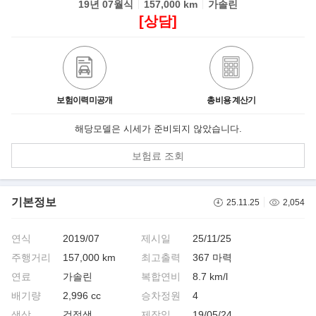
19년 07월식
157,000 km
가솔린
[상담]
보험이력미공개
총비용 계산기
해당모델은 시세가 준비되지 않았습니다.
보험료 조회
기본정보
25.11.25
2,054
연식
2019/07
제시일
25/11/25
주행거리
157,000 km
최고출력
367 마력
연료
가솔린
복합연비
8.7 km/l
배기량
2,996 cc
승차정원
4
색상
검정색
제작일
19/05/24