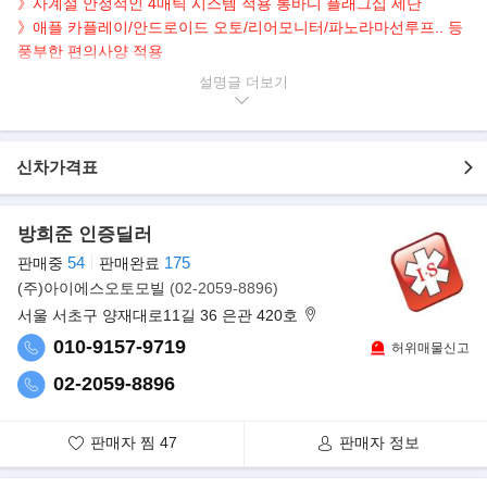
》사계절 안정적인 4매틱 시스템 적용 롱바디 플래그십 세단
》애플 카플레이/안드로이드 오토/리어모니터/파노라마선루프.. 등
풍부한 편의사양 적용
》벤츠 정식 서비스센터 최근 정비이력 보유
설명글
▶본 차량상태..
- 정식출고
신차가격표
- 무사고 운행
- 157,000km 실주행
- 고품격 매력 블랙 바디
방희준 인증딜러
- 367마력 6기통 롱바디 세단
54
175
판매중
판매완료
- 깔끔하게 관리된 내/외관 보유
(주)아이에스오토모빌
(02-2059-8896)
- 옵션으로 파노라마/내비/HUD/어라운드뷰/열선,통풍,전동,메모리
시트 등..
서울 서초구 양재대로11길 36 은관 420호
010-9157-9719
허위매물신고
▶판매자의 한마디
100% 실매물만을 취급하는 주식회사 아이에스 오토모빌 입니다.
02-2059-8896
㈜아이에스 오토모빌은 모든 상품용 차량이 전시장 입고전 충분한
시운전, 경정비, 전수검사를 통하여 광고,운영 하고 있습니다.
판매자 찜
47
판매자 정보
서울 서초 오토갤러리(수입차전시장), 서울 강서 등촌매매단지(국