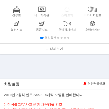
썬루프
네비게이션
스마트키
LED/HID램프
열선시트
통풍시트
후방감지센서
후방카메라
핵심옵션
상세보기
차량설명
허위매물신고
2019년 7월식 벤츠 S450L 4매틱 모델을 판매합니다.
》정식출고/무사고 운행 차량임을 강조