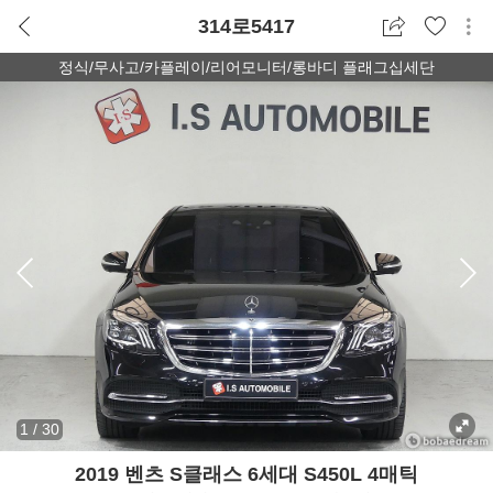
314로5417
정식/무사고/카플레이/리어모니터/롱바디 플래그십세단
1
/
30
2019 벤츠 S클래스 6세대 S450L 4매틱