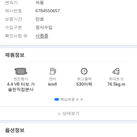
변속기
자동
제시번호
6784550657
보증기간
만료
수입구분
정식수입
사원증
확인사항
제원정보
엔진형식
연비
최고출력
최대토크
4.4 V8 터보 가
km/ℓ
530마력
76.5kg.m
솔린직접분사
핵심제원
상세보기
옵션정보