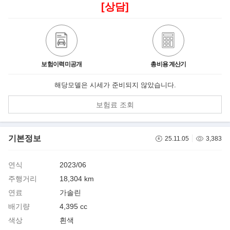
[상담]
보험이력미공개
총비용 계산기
해당모델은 시세가 준비되지 않았습니다.
보험료 조회
기본정보
25.11.05
3,383
연식
2023/06
주행거리
18,304 km
연료
가솔린
배기량
4,395 cc
색상
흰색