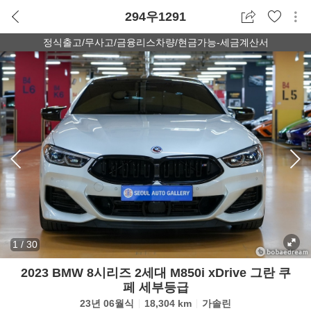
294우1291
정식출고/무사고/금융리스차량/현금가능-세금계산서
1
/
30
2023 BMW 8시리즈 2세대 M850i xDrive 그란 쿠
페 세부등급
23년 06월식
18,304 km
가솔린