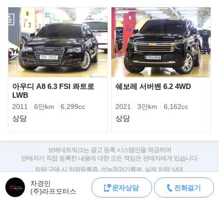
다.
아우디 A8 6.3 FSI 콰트로
쉐보레 서버밴 6.2 4WD
LWB
2011
6만km
6,299cc
2021
3만km
6,162cc
상담
상담
보배네트워크는 광고 등록 시스템만을 제공하며
판매자가 직접 등록한 내용에 대한 모든 책임은 판매자에게 있습니다.
차량 구매 시 차량등록증, 성능점검기록부, 실제 차량 상태,
신차에는 새로운 키드니 그릴이 장착된다. 프레임 안쪽에 U자형 바
차대번호 조회로 직접 정보를 확인하세요.
차경민
(bar)가 배치되어 있고, 아이코닉 글로우가
차대번호는 등록증과 성능지에 나와있으며
문자상담
전화걸기
(주)라프모터스
조회 시 정확한 옵션과 제원을 확인 할 수 있습니다.
적용돼 그릴 내부 상단에서 하단으로 마치 폭포수가 쏟아지는 듯한
조명 효과를 낸다. 여기에 M 전용으로
보배네트워크는 통신판매중개자로 통신판매 당사자가 아니며,
상품·거래정보, 거래에 대하여 책임을 지지 않습니다.
설계된 사이드 미러, 라디에이터 그릴에 부착된 M 배지, 20인치 M