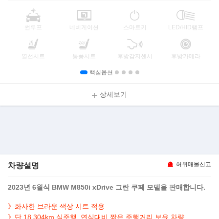
썬루프
네비게이션
스마트키
LED/HID램프
열선시트
통풍시트
후방감지센서
후방카메라
핵심옵션
상세보기
차량설명
허위매물신고
2023년 6월식 BMW M850i xDrive 그란 쿠페 모델을 판매합니다.
》화사한 브라운 색상 시트 적용
》단 18,304km 실주행, 연식대비 짧은 주행거리 보유 차량