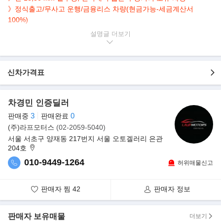
》정식출고/무사고 운행/금융리스 차량(현금가능-세금계산서
100%)
설명글
▶본 차량상태..
- 정식출고
- 무사고 운행
- 18,304km 실주행
신차가격표
- 짧은 주행 최상급
- 금융리스(현금가능)
차경민 인증딜러
- 순백의 매력 화이트 바디
- 깔끔하게 관리된 내/외관 보유
3
0
판매중
판매완료
- 바워스 & 윌킨스 사운드 시스템
(주)라프모터스
(02-2059-5040)
- 530마력 4.4L V8 M 트윈파워 터보
서울 서초구 양재동 217번지 서울 오토겔러리 은관
204호
▶BMW, 럭셔리·성능 다 잡은 뉴 M850 쿠페·그란쿠페 출시
010-9449-1264
허위매물신고
BMW 코리아가 고성능 럭셔리 스포츠카인 뉴 M850i 쿠페 및 4도어
그란 쿠페를 공식 출시했다. 뉴 M850i
판매자 찜
42
판매자 정보
xDrive 쿠페 및 그란 쿠페는 BMW 그룹의 노하우가 집약된 플래그
십 럭셔리 스포츠카 뉴 8시리즈의 고성능
모델로 M 퍼포먼스의 다이내믹한 주행 성능이 더해진 것이 특징이
판매자 보유매물
더보기