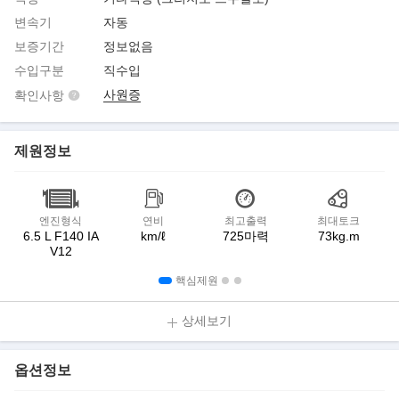
변속기
자동
보증기간
정보없음
수입구분
직수입
사원증
확인사항
제원정보
엔진형식
연비
최고출력
최대토크
6.5 L F140 IA
km/ℓ
725마력
73kg.m
V12
핵심제원
상세보기
옵션정보