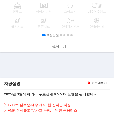
썬루프
네비게이션
스마트키
LED/HID램프
열선시트
통풍시트
후방감지센서
후방카메라
핵심옵션
상세보기
차량설명
허위매물신고
2025년 3월식 페라리 푸로산게 6.5 V12 모델을 판매합니다.
》171km 실주행/매우 레어 한 신차급 차량
》FMK 정식출고/무사고 운행/무늬만 금융리스