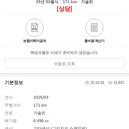
25년 03월식
171 km
가솔린
[상담]
보험이력미공개
총비용 계산기
해당모델은 시세가 준비되지 않았습니다.
보험료 조회
기본정보
25.10.16
11,937
연식
2025/03
주행거리
171 km
연료
가솔린
배기량
6,496 cc
색상
기타색상 (그리지오 스쿠알로)