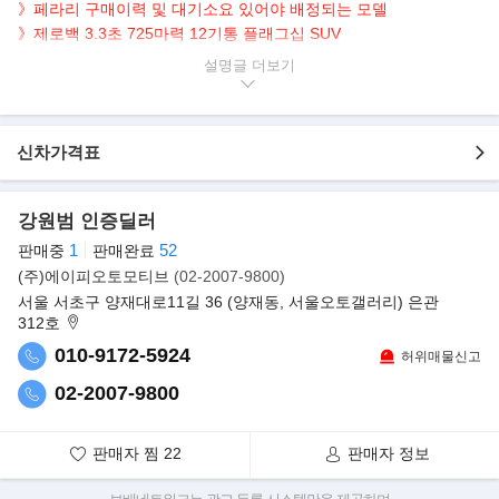
》페라리 구매이력 및 대기소요 있어야 배정되는 모델
》제로백 3.3초 725마력 12기통 플래그십 SUV
설명글
▶본 차량상태..
- 무사고 운행
- FMK 정식출고
- 171km 실주행 신차급
- 깔끔하게 관리된 내/외관 보유
신차가격표
- 외관 바디 Grigio Squalo 색상 장착
- 제로백 3.3초 725마력 V12 자연흡기 브랜드 첫 4도어
강원범 인증딜러
▶페라리, 최초의 4도어 4인승 스포츠카 ‘푸로산게’ 공개
1
52
판매중
판매완료
페라리가 브랜드 최초 4도어·4인승 스포츠카 푸로산게
(주)에이피오토모티브
(02-2007-9800)
(Purosangue)를 전격 공개했다. 차명 푸로산게는
이탈리아어로 ‘순종(thoroughbred)’를 의미한다. 페라리는 신차가
서울 서초구 양재대로11길 36 (양재동, 서울오토갤러리) 은관
312호
성능, 운전의 즐거움, 편안함 등이 완벽한
조화를 이룰 뿐 아니라 브랜드 DNA를 완벽히 응축하고 있다는 설명
010-9172-5924
허위매물신고
을 내놨다.
02-2007-9800
판매자 찜
22
판매자 정보