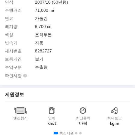
연식
2007/10 (60년형)
주행거리
71,000 mi
연료
가솔린
배기량
6,700 cc
색상
은색투톤
변속기
자동
제시번호
8282727
보증기간
불가
수입구분
수출형
확인사항
제원정보
엔진형식
연비
최고출력
최대토크
km/ℓ
마력
kg.m
핵심제원