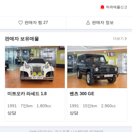
허위매물신고
▶판매자의 한마디
국내 단한대 60년 롤스로이스 클라우드2 입니다.
판매자 찜
27
판매자 정보
구매상담은 통화로만 가능합니다. (얼마냐는 문자 사절합니다.)
꼭 관심있는분만 전화주세요.
판매자 보유매물
더보기
▶롤스로이스 실버 클라우드
1955년부터 제작되기 시작한 실버 클라우드는 롤스로이스의 마지
막 6기통 엔진을 사용한 실버 클라우드Ⅰ과
8기통 6,230cc 엔진을 사용한 실버 클라우드Ⅱ, 디자인이 현대의 모
습을 갖추기 시작한 실버 클라우드Ⅲ
총 3세대에 거쳐 출시되었다.
미쯔오카 라세드 1.8
벤츠 300 GE
1991
7만km
1,809cc
1991
15만km
2,960cc
상담
상담
보배네트워크는 광고 등록 시스템만을 제공하며