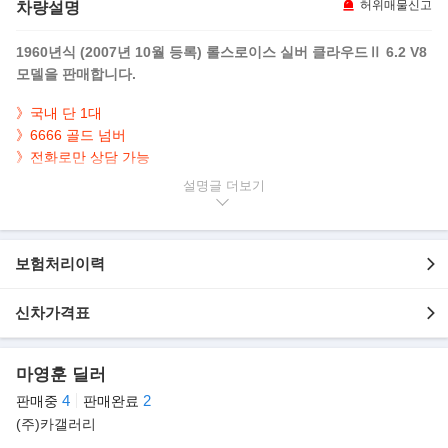
차량설명
허위매물신고
1960년식 (2007년 10월 등록) 롤스로이스 실버 클라우드Ⅱ 6.2 V8
모델을 판매합니다.
》국내 단 1대
》6666 골드 넘버
》전화로만 상담 가능
》무사고 운행 차량임을 강조
설명글
》연식대비 짧은 71,000km 실주행 차량임을 강조
》고급스러운 투톤 바디 & 럭셔리한 베이지 인테리어 적용된 차량
임을 강조
보험처리이력
▶본 차량상태
- 무사고 운행
신차가격표
- 71,000km 실주행
- 연식대비 짧은주행
마영훈 딜러
- 고급스러운 투톤 바디
- 럭셔리한 베이지 인테리어
4
2
판매중
판매완료
- 깔끔하게 관리된 내,외관 보유
(주)카갤러리
- 국내 보기드문 클래식 롤스로이스