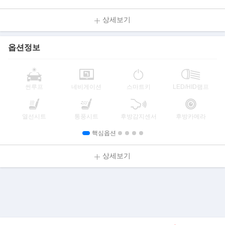
상세보기
옵션정보
썬루프
네비게이션
스마트키
LED/HID램프
열선시트
통풍시트
후방감지센서
후방카메라
핵심옵션
상세보기