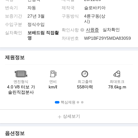
변속기
자동
제작국
슬로바키아
보증기간
27년 3월
구동방식
4륜구동(상
시)
수입구분
정식수입
사원증
실차확인
확인사항
실차확인
보배드림 직접촬
영
차대번호
WP1BF29Y5MDA83059
제원정보
엔진형식
연비
최고출력
최대토크
4.0 V8 터보 가
km/ℓ
558마력
78.6kg.m
솔린직접분사
핵심제원
상세보기
옵션정보