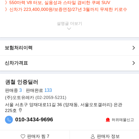
》550마력 V8 터보, 실용성과 스타일 겸비한 쿠페 SUV
》신차가 223,400,000원/보증연장/27년 3월까지 무제한 키로수
▶본 차량상태..
설명글
- 정식출고
- 무사고 운행
- 81,250km 실주행
보험처리이력
- 세련된 진청색 바디
- 깔끔하게 관리된 내/외관
신차가격표
- 550마력 4.0L V8 터보 쿠페 SUV
- 27년 3월까지 키로수 무제한 보증
- 옵션으로 네비/후방캠/파노라마/HUD/어라운드뷰/패들쉬프트/열
권철 인증딜러
선.통풍.전동.메모리시트 등..
3
133
판매중
판매완료
▶포르쉐, 날렵함 더한 카이엔 쿠페 공개
(주)오토유레카
(02-2059-5231)
포르쉐가 카이엔 제품군을 확장할 카이엔 쿠페를 공개했다. 카이엔
서울 서초구 양재대로11길 36 (양재동, 서울오토갤러리) 은관
쿠페는 카이엔을 기반으로 패스트백
225호
스타일을 적용해 차별화했다. 기존 카이엔 보다 윈드쉴드를 낮춰 차
010-3434-9696
허위매물신고
체 높이는 20㎜ 줄었다. 새로 디자인한
리어 도어와 펜더는 차체를 18㎜ 넓혔다. 후면부엔 가변형 리어 스
판매자 찜
7
판매자 정보
포일러를 채택했다. 이 품목은 90㎞/h 이상