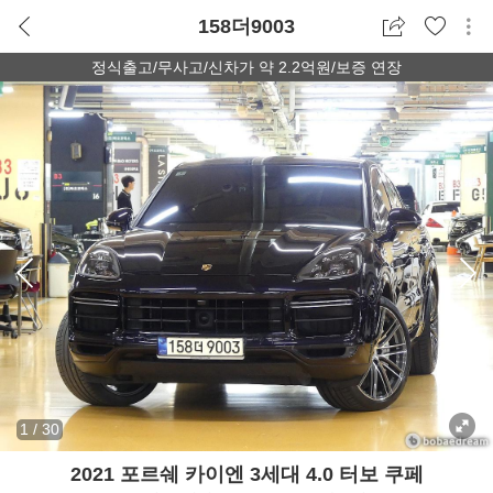
158더9003
정식출고/무사고/신차가 약 2.2억원/보증 연장
1
/
30
2021 포르쉐 카이엔 3세대 4.0 터보 쿠페