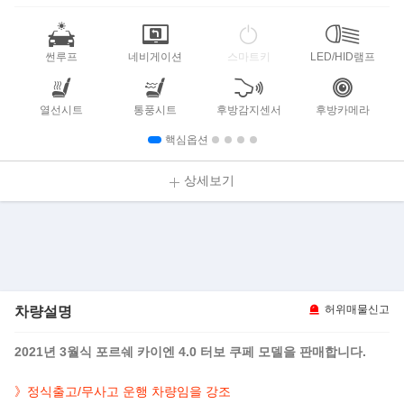
썬루프
네비게이션
스마트키
LED/HID램프
열선시트
통풍시트
후방감지센서
후방카메라
핵심옵션
상세보기
차량설명
허위매물신고
2021년 3월식 포르쉐 카이엔 4.0 터보 쿠페 모델을 판매합니다.
》정식출고/무사고 운행 차량임을 강조