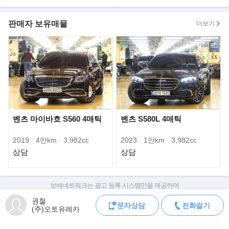
속도에서 135㎜까지 확장해 뒷바퀴의 접지력을 높인다.
판매자 보유매물
더보기
벤츠 마이바흐 S560 4매틱
벤츠 S580L 4매틱
2019
4만km
3,982cc
2023
1만km
3,982cc
상담
상담
보배네트워크는 광고 등록 시스템만을 제공하며
제품은 엔진에 따라 6기통 3.0ℓ 터보의 일반형과 8기통 4.0ℓ 트윈터
판매자가 직접 등록한 내용에 대한 모든 책임은 판매자에게 있습니다.
권철
보의 터보 제품으로 구분한다. 3.0ℓ은
문자상담
전화걸기
차량 구매 시 차량등록증, 성능점검기록부, 실제 차량 상태,
(주)오토유레카
최고 340마력, 최대 45.9㎏·m를 발휘한다. 0→100㎞/h 가속은 6초
차대번호 조회로 직접 정보를 확인하세요.
차대번호는 등록증과 성능지에 나와있으며
(경량 스포츠 패키지 적용 시 5.9초)이며,