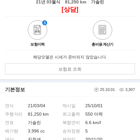
21년 03월식
81,250 km
가솔린
[상담]
3
보험이력
총비용 계산기
해당모델은 시세가 준비되지 않았습니다.
보험료 조회
기본정보
25.10.01
3,307
연식
21/03/04
제시일
25/10/01
주행거리
81,250 km
최고출력
550 마력
연료
가솔린
복합연비
6.6 km/l
배기량
3,996 cc
승차정원
5
색상
진청색
제작일
20/11/20