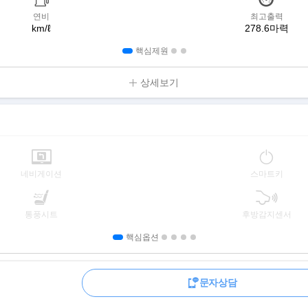
연비
최고출력
km/ℓ
278.6마력
핵심제원
상세보기
네비게이션
스마트키
통풍시트
후방감지센서
핵심옵션
상세보기
문자상담