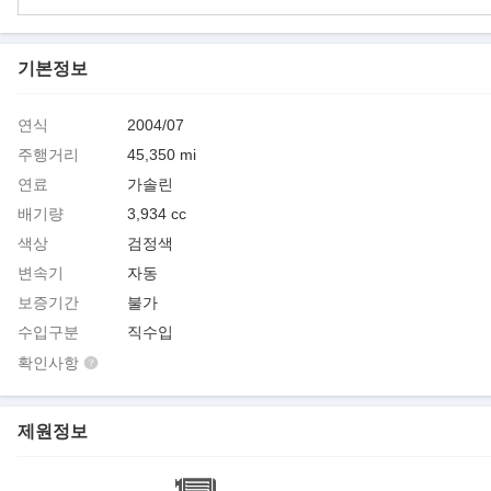
기본정보
연식
2004/07
주행거리
45,350 mi
연료
가솔린
배기량
3,934 cc
색상
검정색
변속기
자동
보증기간
불가
수입구분
직수입
확인사항
제원정보