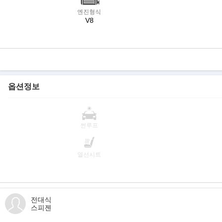
엔진형식
V8
옵션정보
썬루프
열선시트
전대식
스피젠