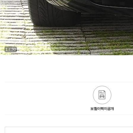
1
/
30
보험이력미공개