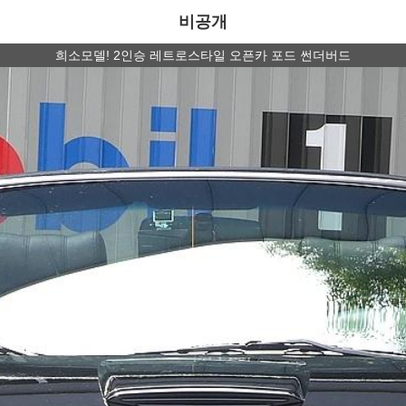
비공개
희소모델! 2인승 레트로스타일 오픈카 포드 썬더버드