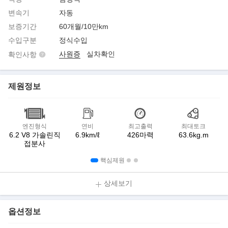
변속기
자동
보증기간
60개월/10만km
수입구분
정식수입
사원증
실차확인
확인사항
제원정보
엔진형식
연비
최고출력
최대토크
6.2 V8 가솔린직
6.9km/ℓ
426마력
63.6kg.m
접분사
핵심제원
상세보기
옵션정보