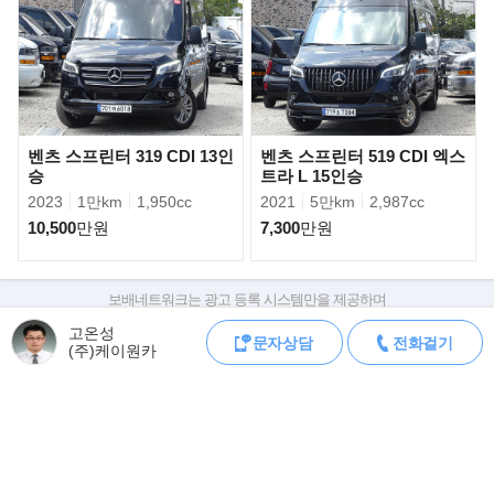
벤츠 스프린터 319 CDI 13인
벤츠 스프린터 519 CDI 엑스
승
트라 L 15인승
2023
1만km
1,950cc
2021
5만km
2,987cc
10,500
만원
7,300
만원
차량의 외관에는 프런트 페시아 시그니처 드날리 크롬 그릴과 C쉐
보배네트워크는 광고 등록 시스템만을 제공하며
판매자가 직접 등록한 내용에 대한 모든 책임은 판매자에게 있습니다.
입의 시그니처 LED 주간 주행등 및 듀얼
고온성
문자상담
전화걸기
형태의 풀 LED 프로젝션 헤드램프, 크롬 인서트가 들어간 보디 컬
차량 구매 시 차량등록증, 성능점검기록부, 실제 차량 상태,
(주)케이원카
차대번호 조회로 직접 정보를 확인하세요.
러 범퍼, 크롬 프런트 토우 후크와 크롬
차대번호는 등록증과 성능지에 나와있으며
아웃사이드 미러 등 차량 곳곳에 LED와 크롬을 적극적으로 활용하
조회 시 정확한 옵션과 제원을 확인 할 수 있습니다.
여 시에라 드날리만의 럭셔리하고 볼드한
보배네트워크는 통신판매중개자로 통신판매 당사자가 아니며,
인상을 완성했다.
상품·거래정보, 거래에 대하여 책임을 지지 않습니다.