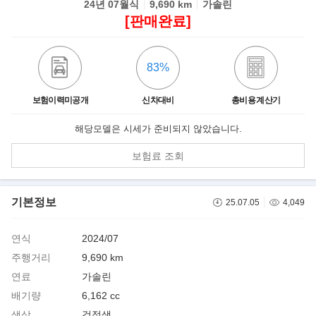
24년 07월식
9,690 km
가솔린
[판매완료]
83%
보험이력미공개
신차대비
총비용 계산기
해당모델은 시세가 준비되지 않았습니다.
보험료 조회
기본정보
25.07.05
4,049
연식
2024/07
주행거리
9,690 km
연료
가솔린
배기량
6,162 cc
색상
검정색