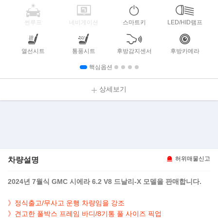
썬루프
네비게이션
스마트키
LED/HID램프
열선시트
통풍시트
후방감지센서
후방카메라
핵심옵션
상세보기
차량설명
허위매물신고
2024년 7월식 GMC 시에라 6.2 V8 드날리-X 모델을 판매합니다.
》정식출고/무사고 운행 차량임을 강조
》견고한 풀박스 프레임 바디/8기통 풀 사이즈 픽업