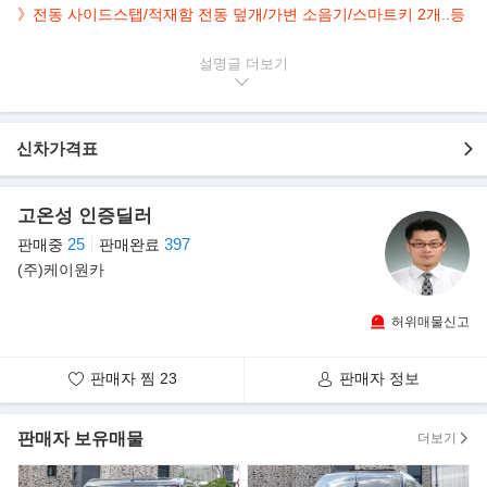
》전동 사이드스탭/적재함 전동 덮개/가변 소음기/스마트키 2개..등
▶본 차량상태..
설명글
- 정식출고
- 무사고 운행
- 9,690km 실주행
신차가격표
- 짧은 신차급 키로수
- 포스 넘치는 블랙 바디
- 깔끔하게 관리된 내/외관 보유
고온성 인증딜러
- 풀박스 프레임, 6,162cc 8기통 픽업
25
397
판매중
판매완료
(주)케이원카
▶아메리칸 풀사이즈 픽업 ‘GMC 시에라’
GMC의 플래그십 모델인 시에라는 국내 최초로 정식 출시되는 풀사
허위매물신고
이즈 픽업트럭으로 국내에는 최고급
트림인 드날리(Denali) 단일 모델로 판매된다. 시에라는 정통 아메
리칸 픽업트럭답게 풀박스 프레임 보디와
판매자 찜
23
판매자 정보
강력한 퍼포먼스, 견인 능력, 편의성 및 실용성을 겸비한 것은 물론,
첨단 고급 편의사양을 적용하여 프리
판매자 보유매물
더보기
미엄 라이프스타일을 추구하는 고객층을 공략할 예정이다.