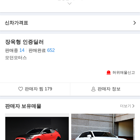
▶본 차량상태..
- 오토미션
- 용도이력無
신차가격표
- 234,605km 실주행
- 깔끔한 검정색 바디
- 합리적인 가격에 판매
장욱형 인증딜러
- 엔진/미션 상태최상 보유중
14
652
판매중
판매완료
- 성능테스트 후 경정비 완료 차량
모던모터스
- 외관 매우 깔끔하며, 실내 및 엔진룸 크리링 완료
- 차량구입시 성능보증서 발급으로 차량상태 및 사고유무를 확인 가
허위매물신고
능
- 엔진/미션은 전혀 걱정 없는 차량, 양호한 상태가 아니면 절대 판
매하지 않음
판매자 찜
179
판매자 정보
▶옵션 내역
판매자 보유매물
더보기
- DIS
- DVDP
- 레인센서
- LED 안개등
- 패들쉬프트