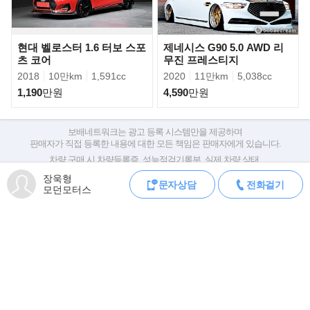
- USB 충전기
- 크루즈 컨트롤
- 천연가죽 시트
현대 벨로스터 1.6 터보 스포
제네시스 G90 5.0 AWD 리
- 아날로그 시계
츠 코어
무진 프레스티지
- 전동식 트렁크
2018
10만km
1,591cc
2020
11만km
5,038cc
- 8단 자동변속기
1,190
만원
4,590
만원
- 풋램프(앞좌석)
- 파노라마 썬루프
- 진폭감응형 댐퍼
보배네트워크는 광고 등록 시스템만을 제공하며
- 뒷좌석 열선시트
판매자가 직접 등록한 내용에 대한 모든 책임은 판매자에게 있습니다.
- 메탈 도어스커프
차량 구매 시 차량등록증, 성능점검기록부, 실제 차량 상태,
차대번호 조회로 직접 정보를 확인하세요.
- 전자제어 서스펜션
장욱형
차대번호는 등록증과 성능지에 나와있으며
문자상담
전화걸기
- HTRAC(전자식 AWD)
모던모터스
조회 시 정확한 옵션과 제원을 확인 할 수 있습니다.
- 블루투스 핸즈프리
보배네트워크는 통신판매중개자로 통신판매 당사자가 아니며,
- 헤드업 디스플레이
상품·거래정보, 거래에 대하여 책임을 지지 않습니다.
- 급제동 경보시스템
- 고스트 도어 클로징
모바일 중고차 등록
공지
- 프리미엄 카본 필터
- 액티브 후드 시스템
- 클러스터 이오나이저
로그인
회원가입
오류신고
전체메뉴
PC버전
- ECM 아웃사이드 미러