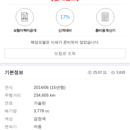
17%
보험이력미공개
신차대비
총비용 계산기
해당모델은 시세가 준비되지 않았습니다.
보험료 조회
기본정보
25.07.11
3,635
연식
2014/06 (15년형)
주행거리
234,605 km
연료
가솔린
배기량
3,778 cc
색상
검정색
변속기
자동