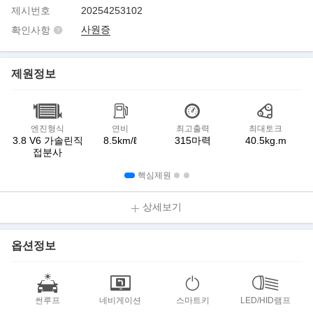
제시번호
20254253102
사원증
확인사항
제원정보
엔진형식
연비
최고출력
최대토크
3.8 V6 가솔린직
8.5km/ℓ
315마력
40.5kg.m
접분사
핵심제원
상세보기
옵션정보
썬루프
네비게이션
스마트키
LED/HID램프