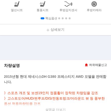
열선시트
통풍시트
후방감지센서
후방카메라
핵심옵션
상세보기
차량설명
허위매물신고
2015년형 현대 제네시스DH G380 프레스티지 AWD 모델을 판매합
니다.
》스포츠 개조 및 보센19인치 정품휠이 장착된 차량임을 강조
》고스트도어/HUD/썬루프/DIS/전동트렁크/어라운드 뷰 등 풍부한
옵션 적용차량임을 강조
설명글