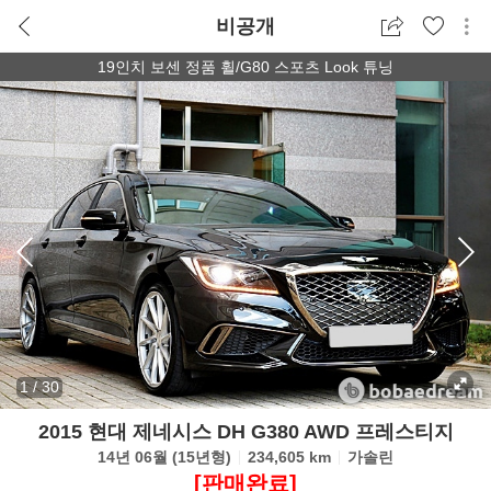
비공개
19인치 보센 정품 휠/G80 스포츠 Look 튜닝
1
/
30
2015 현대 제네시스 DH G380 AWD 프레스티지
14년 06월 (15년형)
234,605 km
가솔린
[판매완료]