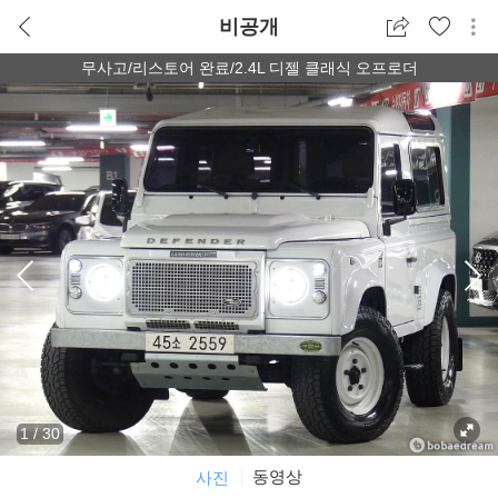
비공개
무사고/리스토어 완료/2.4L 디젤 클래식 오프로더
1
/
30
동영상
사진