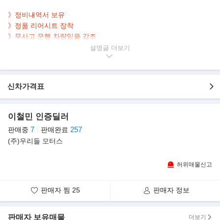
》정비내역서 보유
》정품 리어시트 장착
》무사고 운행 차량임을 강조
》2.4 푸마 순정 랜턴 장착 모델
설명글
》나파가죽 시트/리스토어 완료 차량임을 강조
》소장가치 높은, 클래식 디자인 2.4L 디젤 정통 오프로더
신차가격표
▶본 차량상태..
- 수동미션
- 무사고 운행
이철민 인증딜러
- 101,000km 실주행
7
257
판매중
판매완료
- 순백의 화이트 바디
(주)우리들 모터스
- 2.4L 디젤 정통 오프로더
- 리스토어 완료, 깔끔한 내/외관 보유
허위매물신고
▶DEFENDER 90 시리즈
영국 랜드로버사에서 생산되는 차량중 유일한 리벳/알루미늄
판매자 찜
25
판매자 정보
올바디 모델! 1948년 출시 이후 디자인의 변화 없는 유일한 클래식
모델!
판매자 보유매물
더보기
디펜더 모델은 수동생산라인만 가지고 있어 현재 나오는 모델도 모