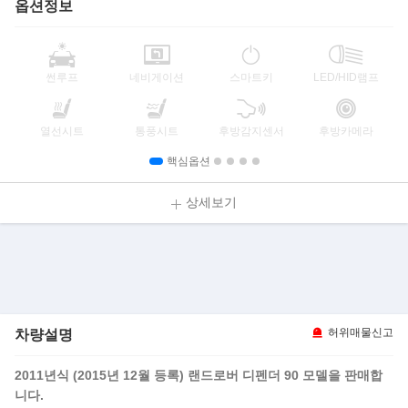
옵션정보
썬루프
네비게이션
스마트키
LED/HID램프
열선시트
통풍시트
후방감지센서
후방카메라
핵심옵션
상세보기
차량설명
허위매물신고
2011년식 (2015년 12월 등록) 랜드로버 디펜더 90 모델을 판매합
니다.