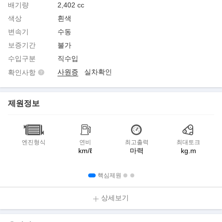
배기량
2,402 cc
색상
흰색
변속기
수동
보증기간
불가
수입구분
직수입
사원증
실차확인
확인사항
제원정보
엔진형식
연비
최고출력
최대토크
km/ℓ
마력
kg.m
핵심제원
상세보기