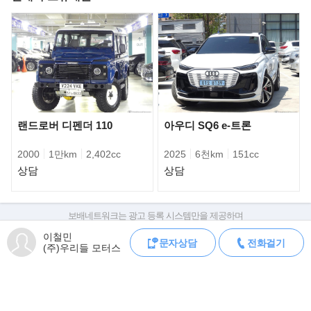
두 수동모델만 생산하고
있습니다. 일부 모델에만 오토미션이 장착되었으며 그 희소성이 매
우 높은 모델입니다. 때문에 현재
미국에서는 가격이 오히려 오르고 있는 모델입니다. 국내에 몇대만
수입이 되어 있으며 현재 강화된
수입 통관으로 인한 등록불가 차량이라 국내에서도 그 가치가 떨어
지지 않을거라 생각됩니다.
랜드로버 디펜더 110
아우디 SQ6 e-트론
2000
1만km
2,402cc
2025
6천km
151cc
상담
상담
보배네트워크는 광고 등록 시스템만을 제공하며
판매자가 직접 등록한 내용에 대한 모든 책임은 판매자에게 있습니다.
이철민
문자상담
전화걸기
차량 구매 시 차량등록증, 성능점검기록부, 실제 차량 상태,
(주)우리들 모터스
차대번호 조회로 직접 정보를 확인하세요.
차대번호는 등록증과 성능지에 나와있으며
조회 시 정확한 옵션과 제원을 확인 할 수 있습니다.
보배네트워크는 통신판매중개자로 통신판매 당사자가 아니며,
상품·거래정보, 거래에 대하여 책임을 지지 않습니다.