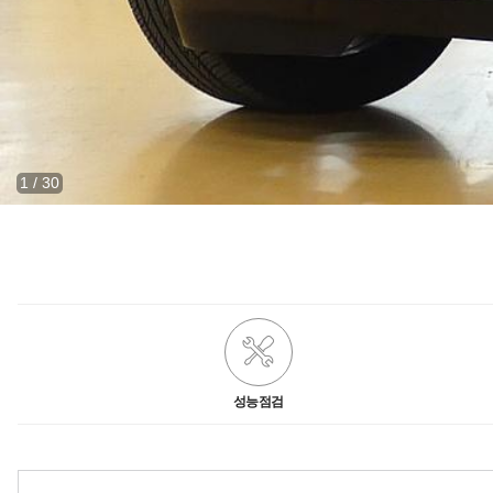
1
/
30
성능점검