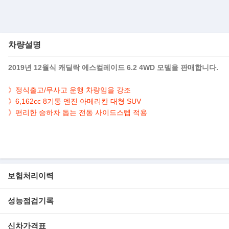
차량설명
2019년 12월식 캐딜락 에스컬레이드 6.2 4WD 모델을 판매합니다.
》정식출고/무사고 운행 차량임을 강조
》6,162cc 8기통 엔진 아메리칸 대형 SUV
》편리한 승하차 돕는 전동 사이드스텝 적용
▶본 차량상태..
- 정식출고
- 무사고 운행
- 68,000km 실주행
보험처리이력
- 8기통 엔진 대형 SUV
- 그레이 바디 & 브라운 시트
성능점검기록
- 깔끔하게 관리된 내/외관 보유
- HUD/어라운드뷰/열선,통풍시트/천장 모니터/전동 사이드스텝..등 
신차가격표