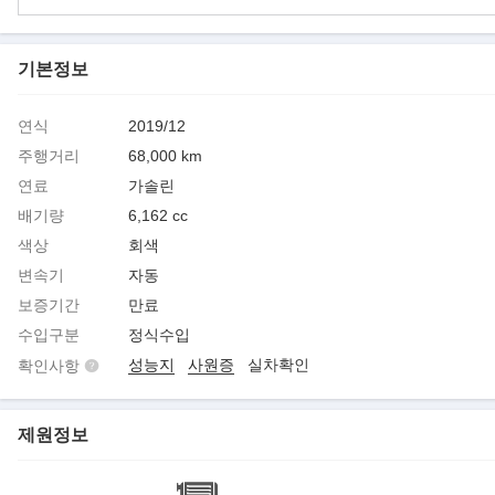
기본정보
연식
2019/12
주행거리
68,000 km
연료
가솔린
배기량
6,162 cc
색상
회색
변속기
자동
보증기간
만료
수입구분
정식수입
성능지
사원증
실차확인
확인사항
제원정보