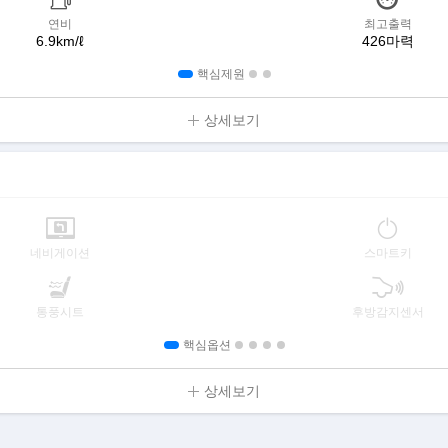
연비
최고출력
6.9km/ℓ
426마력
핵심제원
상세보기
네비게이션
스마트키
통풍시트
후방감지센서
핵심옵션
상세보기