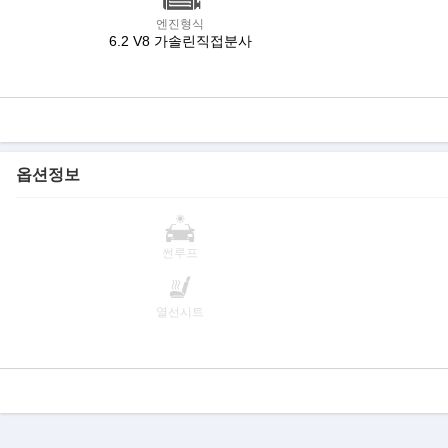
엔진형식
6.2 V8 가솔린직접분사
옵션정보
썬루프
열선시트