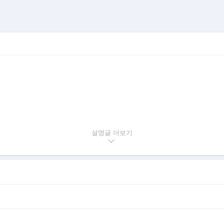
설명글
풍부한 옵션