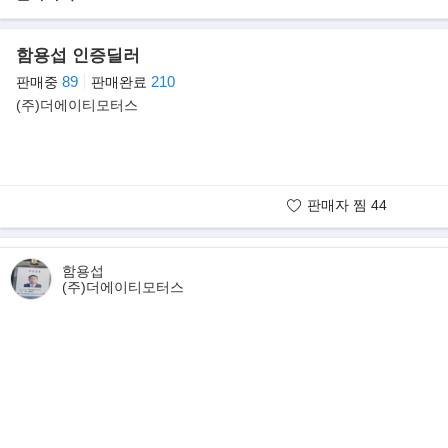
▶아메리칸 초대형 SUV 캐딜락 에스컬레이드
GM의 럭셔리 브랜드 캐딜락이 10월 7일 뉴욕에서 신형 에스컬레이드(E
함용섭 인증딜러
는 쉐보레 타호, GMC 유콘과 플랫폼을 공유하는 캐딜락의 풀 사이즈 
를 얹은 ‘바디 온 프레임’ 구조를 고집하고 있다.
89
210
판매중
판매완료
(주)더에이티모터스
기본형 외에 차체 길이 및 휠베이스가 더 긴 ‘ESV’ 버전도 있다. 이
하며, 미국에서는 2015년형으로 내년 봄 출시될 예정이다. 신형 쉐보
베일을 벗었다.
판매자 찜
44
판매자 보유매물
함용섭
(주)더에이티모터스