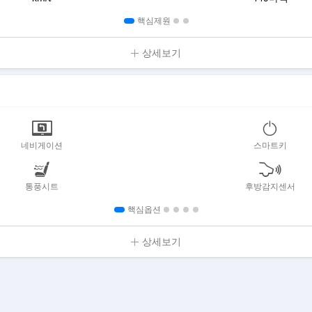
핵심제원
상세보기
네비게이션
스마트키
통풍시트
후방감지센서
핵심옵션
상세보기