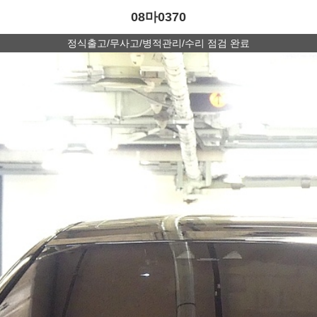
08마0370
정식출고/무사고/병적관리/수리 점검 완료