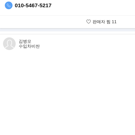
010-5467-5217
수입차 비싼은 고퀄리티 차량 판매를 목표로 지향합니다.
저희 수입차 비싼은 최고의 차량을 선별해서.. 완벽한 고퀄리티 차량만
판매자 찜
11
판매 전차량(수리 및 점검)출동 1:1 맞춤 서비스를 합니다.
판매자 보유매물
▶최고 기함!! BMW 뉴 750Li xDrive
김병모
BMW가 최근 출시한 신형 7시리즈는 6세대 모델이다. BMW의 전통
수입차비싼
일체감을 강조한 헤드램프 디자인이 적용됐다. 수평 구조의 선이 강조
디자인을 통해 권위적이고 클래식한 이미지를 강조했다.