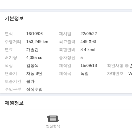
기본정보
연식
16/10/06
제시일
22/09/22
주행거리
153,249 km
최고출력
449 마력
연료
가솔린
복합연비
8.4 km/l
배기량
4,395 cc
승차정원
5
색상
검정색
제작일
15/09/18
확인사항
변속기
자동 8단
제작국
독일
차대번호
W
보증기간
불가
수입구분
정식수입
제원정보
엔진형식