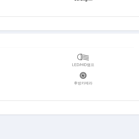
LED/HID램프
후방카메라