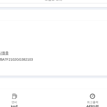
사원증
BA7F2102GG382103
연비
최고출력
km/ℓ
449마력