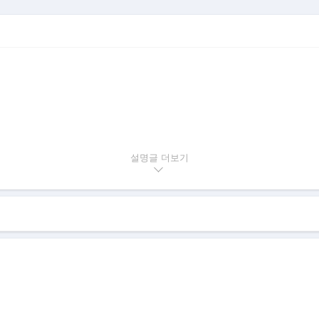
설명글
.메모리시트 등..