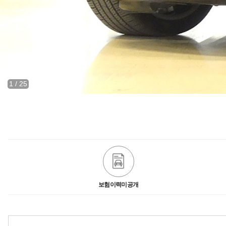
1
/
25
보험이력미공개