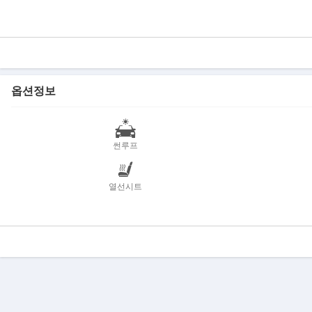
옵션정보
썬루프
열선시트