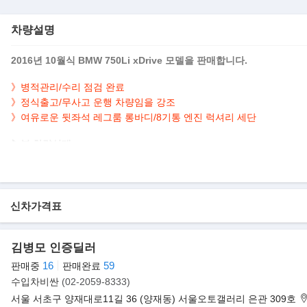
차량설명
2016년 10월식 BMW 750Li xDrive 모델을 판매합니다.
》병적관리/수리 점검 완료
》정식출고/무사고 운행 차량임을 강조
》여유로운 뒷좌석 레그룸 롱바디/8기통 엔진 럭셔리 세단
▶본 차량상태..
- 병적관리
- 정식출고
- 무사고 운행
- 수리 점검 완료
신차가격표
- 153,249km 실주행
- 고품격 블랙 바디
김병모 인증딜러
- 4.4L V8 엔진 럭셔리 세단
- 깔끔하게 관리된 내/외관 보유
16
59
판매중
판매완료
- 옵션으로 네비/후방캠/썬루프/어라운드뷰/패들쉬프트/열선.통풍.전동
수입차비싼
(02-2059-8333)
서울 서초구 양재대로11길 36 (양재동) 서울오토갤러리 은관 309호
▶판매자의 한마디