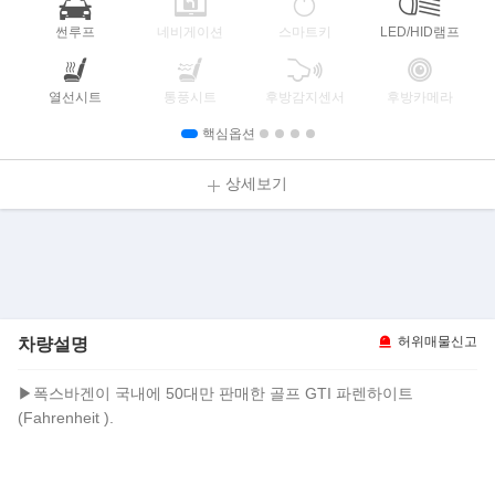
썬루프
네비게이션
스마트키
LED/HID램프
열선시트
통풍시트
후방감지센서
후방카메라
핵심옵션
상세보기
차량설명
허위매물신고
▶폭스바겐이 국내에 50대만 판매한 골프 GTI 파렌하이트
(Fahrenheit ).