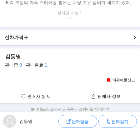
▶각 모델의 가죽 스티어링 휠에는 차량 고유 넘버가 새겨져 있어,
소장 가치가 매우 높여준다
설명글
▶본 차량 튜닝내역
신차가격표
- 하이테크 썬팅
- 아이박 스프링
- 앞,뒤 브레이크
김동명
- 헬라브레이크 등
0
1
판매중
판매완료
- 쿼츠 글래스 코팅
- ECU(일반유,고급유)
허위매물신고
- 아이박 스테빌라이져
판매자 찜
0
판매자 정보
▶본 차량 상태설명
보배네트워크는 광고 등록 시스템만을 제공하며
- 1인소유
판매자가 직접 등록한 내용에 대한 모든 책임은 판매자에게 있습니다.
- 정식출고
김동명
문자상담
전화걸기
차량 구매 시 차량등록증, 성능점검기록부, 실제 차량 상태,
- 마그마오렌지 색
차대번호 조회로 직접 정보를 확인하세요.
차대번호는 등록증과 성능지에 나와있으며
- 현재 15,500Km 실주행
조회 시 정확한 옵션과 제원을 확인 할 수 있습니다.