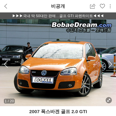
비공개
▶▶▶국내 딱 50대만 판매…골프 GTI 파렌하이트◀◀◀
1
/
20
2007 폭스바겐 골프 2.0 GTI