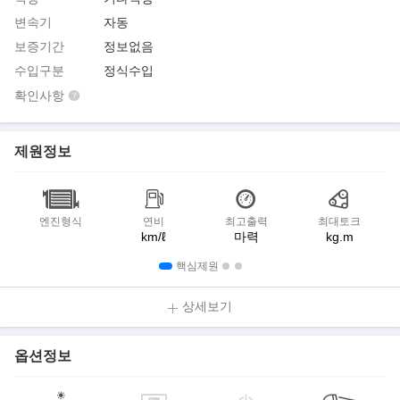
변속기
자동
보증기간
정보없음
수입구분
정식수입
확인사항
제원정보
엔진형식
연비
최고출력
최대토크
km/ℓ
마력
kg.m
핵심제원
상세보기
옵션정보