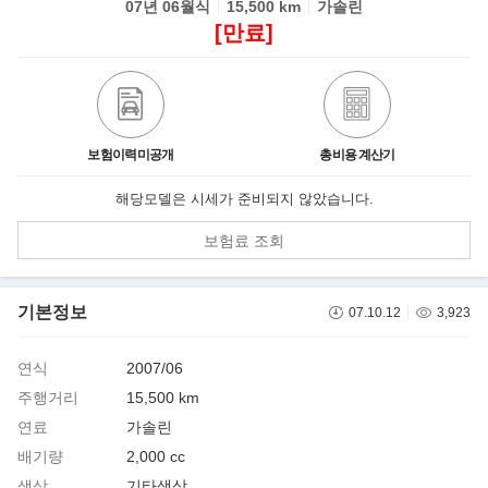
07년 06월식
15,500 km
가솔린
[만료]
보험이력미공개
총비용 계산기
해당모델은 시세가 준비되지 않았습니다.
보험료 조회
기본정보
07.10.12
3,923
연식
2007/06
주행거리
15,500 km
연료
가솔린
배기량
2,000 cc
색상
기타색상