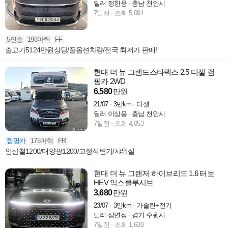
딜러 정한용
충남 천안시
7일전
조회 5,091
5인승
198마력
FF
출고가5124만원상당/풀옵션차량/전국 최저가 판매!
현대 더 뉴 그랜드스타렉스 2.5 디젤 캠
핑카 2WD
6,580
만원
21/07
3만km
디젤
딜러 이상용
충남 천안시
7일전
조회 4,053
캠핑카
175마력
FR
인산철1200/태양광1200/고정식변기/샤워실
현대 더 뉴 그랜저 하이브리드 1.6 터보
HEV 익스클루시브
3,680
만원
23/07
3만km
가솔린+전기
딜러 심연정
경기 수원시
7일전
조회 1,639