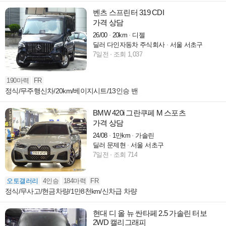
벤츠 스프린터 319 CDI
가격 상담
26/00
20km
디젤
딜러 다인자동차 주식회사
서울 서초구
7일전
조회 1,037
190마력
FR
정식/무주행신차/20km/베이지시트/13인승 밴
BMW 420i 그란쿠페 M 스포츠
가격 상담
24/08
1만km
가솔린
딜러 문제현
서울 서초구
7일전
조회 714
오토갤러리
4인승
184마력
FR
정식/무사고/현금차량/1만8천km/신차급 차량
현대 디 올 뉴 싼타페 2.5 가솔린 터보
2WD 캘리그래피