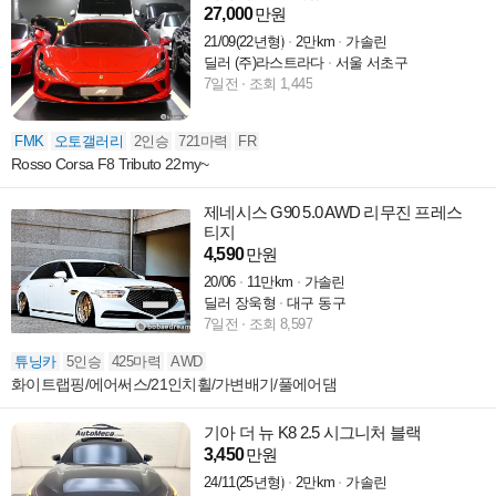
27,000
만원
21/09(22년형)
2만km
가솔린
딜러 (주)라스트라다
서울 서초구
7일전
조회 1,445
FMK
오토갤러리
2인승
721마력
FR
Rosso Corsa F8 Tributo 22my~
제네시스 G90 5.0 AWD 리무진 프레스
티지
4,590
만원
20/06
11만km
가솔린
딜러 장욱형
대구 동구
7일전
조회 8,597
튜닝카
5인승
425마력
AWD
화이트랩핑/에어써스/21인치휠/가변배기/풀에어댐
기아 더 뉴 K8 2.5 시그니처 블랙
3,450
만원
24/11(25년형)
2만km
가솔린