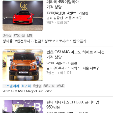
페라리 458 이탈리아
가격 상담
13/10(14년형)
4만km
가솔린
딜러 김종선
서울 서초구
7일전
조회 957
2인승
570마력
MR
정식출고/완전무사고/현금차량/로쏘코로사/하드탑오픈카
벤츠 G63 AMG 마그노 히어로 에디션
가격 상담
22/10
4만km
가솔린
딜러 (주)투제이모터웍스
서울 서초구
7일전
조회 1,121
오토갤러리
희귀차
5인승
585마력
AWD
2022 G63 AMG MagnoHeroEditon
현대 제네시스 DH G330 프리미엄
950
만원