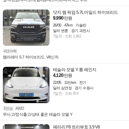
닷지 램 픽업 5.7L 마일드 하이브리드
9,990
만원
26/00
47km
가솔린
딜러 변훈
경기 과천시
7일전
조회 1,662
411마력
램라래미 5.7 하이브리드, V8신차
테슬라 모델 Y 롱 레인지
4,120
만원
22/05
11만km
전기
딜러 심연정
경기 수원시
7일전
조회 874
5인승
AWD
무사고/정식출고/상태 좋은 테슬라 모델 Y
페라리 F8 트리뷰토 3.9 V8