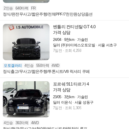
2인승
640마력
FR
정식/완전무사고/짧은주행/전체PPF/7천만원상당옵션
벤틀리 컨티넨탈 GT 4.0
가격 상담
24/04
9천km
가솔린
딜러 (주)아이에스오토모빌
서울 서초구
7일전
조회 4,259
오토갤러리
4인승
550마력
4WD
정식출고/무사고/짧은주행/투톤시트/V8 럭셔리 쿠페
포르쉐 911 타르가 4
가격 상담
23/05
3천km
가솔린
딜러 이윤식
서울 성동구
7일전
조회 1,305
4인승
392마력
4WD
정식/현금/무사고/보험0원/레드시트/매력적인 루프