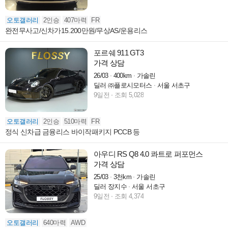
오토갤러리
2인승
407마력
FR
완전무사고/신차가15.200만원/무상AS/운용리스
포르쉐 911 GT3
가격 상담
26/03
400km
가솔린
딜러 ㈜플로시모터스
서울 서초구
9일전
조회 5,028
오토갤러리
2인승
510마력
FR
정식 신차급 금융리스 바이작패키지 PCCB 등
아우디 RS Q8 4.0 콰트로 퍼포먼스
가격 상담
25/03
3천km
가솔린
딜러 장지수
서울 서초구
9일전
조회 4,374
오토갤러리
640마력
AWD