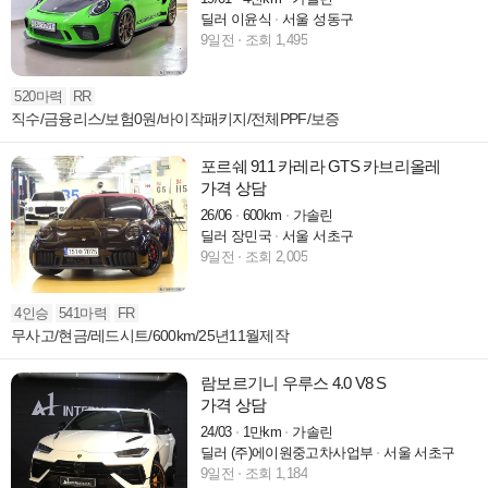
딜러 이윤식
서울 성동구
9일전
조회 1,495
520마력
RR
직수/금융리스/보험0원/바이작패키지/전체PPF/보증
포르쉐 911 카레라 GTS 카브리올레
가격 상담
26/06
600km
가솔린
딜러 장민국
서울 서초구
9일전
조회 2,005
4인승
541마력
FR
무사고/현금/레드시트/600km/25년11월제작
람보르기니 우루스 4.0 V8 S
가격 상담
24/03
1만km
가솔린
딜러 (주)에이원중고차사업부
서울 서초구
9일전
조회 1,184