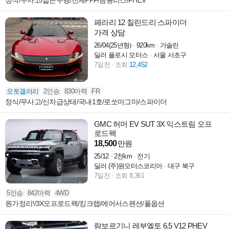
정식/무사고/짧은주행/전체PPF/금융리스/PHEV
페라리 12 칠린드리 스파이더
가격 상담
26/04(25년형)
920km
가솔린
딜러 플로시 모터스
서울 서초구
7일전
조회
12,452
오토갤러리
2인승
830마력
FR
정식/무사고/신차급상태/국내1호/로쏘마그마/스파이더
GMC 허머 EV SUT 3X 익스트림 오프
로드팩
18,500
만원
25/12
2천km
전기
딜러 (주)원모터스코리아
대구 북구
7일전
조회 8,361
5인승
842마력
4WD
원가정리!/3X오프로드팩/킹크랩/에어서스펜션/풀옵션
람보르기니 레부엘토 6.5 V12 PHEV