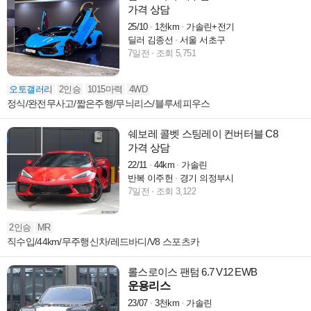
가격 상담
25/10
1천km
가솔린+전기
딜러 김종선
서울 서초구
7일전
조회 5,751
오토갤러리
2인승
1015마력
4WD
정식/완전무사고/짧은주행/무늬리스/블루세피우스
쉐보레 콜벳 스팅레이 컨버터블 C8
가격 상담
22/11
44km
가솔린
반복 이주헌
경기 의정부시
7일전
조회 3,122
2인승
MR
직수입/44km/무주행신차/레드바디/V8 스포츠카
롤스로이스 팬텀 6.7 V12 EWB
운용리스
23/07
3천km
가솔린