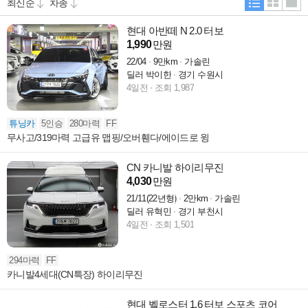
현대 아반떼 N 2.0 터보
1,990
만원
22/04
9만km
가솔린
딜러 박이한
경기 수원시
4일전
조회 1,987
튜닝카
5인승
280마력
FF
무사고/319마력 고급유 맵핑/오버휀다/에이드로 윙
CN 카니발 하이리무진
4,030
만원
21/11(22년형)
2만km
가솔린
딜러 유혁민
경기 부천시
4일전
조회 1,501
294마력
FF
카니발4세대(CN특장) 하이리무진
현대 벨로스터 1.6 터보 스포츠 코어