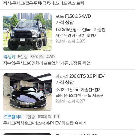
정식/무사고/짧은주행/금융리스/퍼포먼스 트림
포드 F150 3.5 4WD
가격 상담
17/03(15년형)
9만km
가솔린
개인 우경원
경기 포천시
9일전
조회 2,265
튜닝카
5인승
370마력
4WD
직수입/무사고/6인치리프트업/배기튜닝/정통 픽업
페라리 296 GTS 3.0 PHEV
가격 상담
23/12
1천km
가솔린+전기
딜러 (주)스피젠
서울 서초구
9일전
조회 4,297
오토갤러리
2인승
830마력
FR
무사고/정식출고/리스승계/PHEV 하드탑 슈퍼카