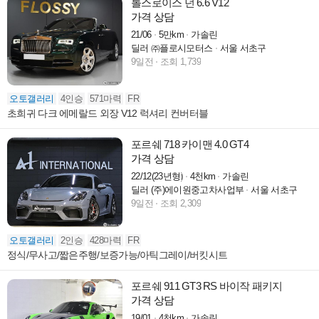
롤스로이스 던 6.6 V12
가격 상담
21/06
5만km
가솔린
딜러 ㈜플로시모터스
서울 서초구
9일전
조회 1,739
오토갤러리
4인승
571마력
FR
초희귀 다크 에메랄드 외장 V12 럭셔리 컨버터블
포르쉐 718 카이맨 4.0 GT4
가격 상담
22/12(23년형)
4천km
가솔린
딜러 (주)에이원중고차사업부
서울 서초구
9일전
조회 2,309
오토갤러리
2인승
428마력
FR
정식/무사고/짧은주행/보증가능/아틱그레이/버킷시트
포르쉐 911 GT3 RS 바이작 패키지
가격 상담
19/01
4천km
가솔린