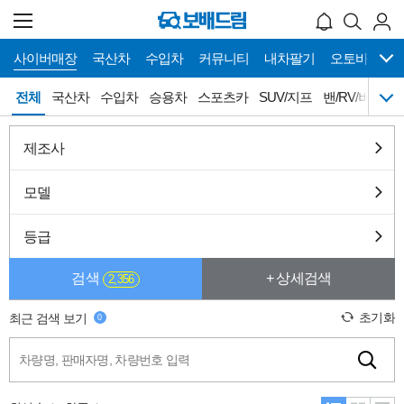
사이버매장
국산차
수입차
커뮤니티
내차팔기
오토바이
메
사이버매장 바로가기
전체
국산차
수입차
승용차
스포츠카
SUV/지프
밴/RV/버스
뉴
네
이
게
국산차
수입차
승용차
제조사
전체
이
션
스포츠카
SUV/지프
밴/RV/버스
픽업/트럭
모델
캠핑카
튜닝카
올드카
슈퍼카
등급
희귀차
오토갤러리
검색
+ 상세검색
2,356
초기화
최근 검색 보기
0