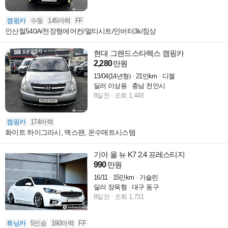
캠핑카
수동
145마력
FF
인산철540A/천장형에어컨/멀티시트/인버터3k/침상
현대 그랜드스타렉스 캠핑카
2,280
만원
13/04(14년형)
21만km
디젤
딜러 이상용
충남 천안시
8일전
조회 1,448
캠핑카
174마력
화이트 하이그라시, 맥스팬, 온수매트시스템
기아 올 뉴 K7 2.4 프레스티지
990
만원
16/11
15만km
가솔린
딜러 장욱형
대구 동구
8일전
조회 1,731
튜닝카
5인승
190마력
FF