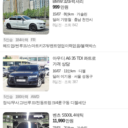
BMW 320i 럭셔리
999
만원
15/07
8만km
가솔린
딜러 기영철
충남 천안시
8일전
조회 842
5인승
184마력
FR
헤드업/썬루프/스마트키2개/렌트영업이력없음/블랙박스
아우디 A6 35 TDI 콰트로
가격 상담
16/07
11만km
디젤
딜러 이기용
서울 성동구
8일전
조회 387
5인승
190마력
AWD
정식/무사고/선루프/전동트렁크/4륜구동 디젤세단
벤츠 S500L 4매틱
11,990
만원
23/01
2만km
가솔린