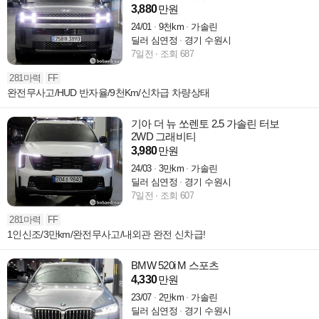
3,880
만원
24/01
9천km
가솔린
딜러 심연정
경기 수원시
7일전
조회 687
281마력
FF
완전무사고/HUD 반자율/9천Km/신차급 차량상태
기아 더 뉴 쏘렌토 2.5 가솔린 터보
2WD 그래비티
3,980
만원
24/03
3만km
가솔린
딜러 심연정
경기 수원시
7일전
조회 607
281마력
FF
1인신조/3만km/완전무사고/내외관 완전 신차급!
BMW 520i M 스포츠
4,330
만원
23/07
2만km
가솔린
딜러 심연정
경기 수원시