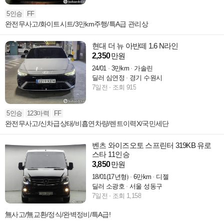
5인승
FF
완전무사고/화이트시트/3만km주행/특A급 관리상
현대 더 뉴 아반떼 1.6 N라인
2,350
만원
24/01
3만km
가솔린
딜러 심연정
경기 수원시
7일전
조회 915
5인승
123마력
FF
완전무사고/신차급상태/비흡연차량/렌트이력X/국민세단
벤츠 와이즈오토 스프린터 319KB 유로
스타 11인승
3,850
만원
18/01(17년형)
6만km
디젤
딜러 소광호
서울 성동구
7일전
조회 1,158
無사고/無교환/정식/완벽정비/특A급!