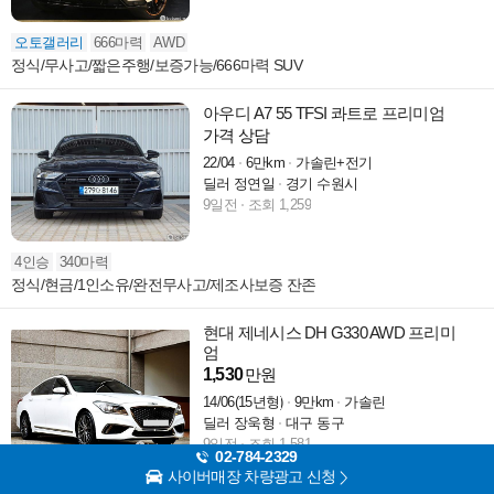
오토갤러리
666마력
AWD
정식/무사고/짧은주행/보증가능/666마력 SUV
아우디 A7 55 TFSI 콰트로 프리미엄
가격 상담
22/04
6만km
가솔린+전기
딜러 정연일
경기 수원시
9일전
조회 1,259
4인승
340마력
정식/현금/1인소유/완전무사고/제조사보증 잔존
현대 제네시스 DH G330 AWD 프리미
엄
1,530
만원
14/06(15년형)
9만km
가솔린
딜러 장욱형
대구 동구
9일전
조회 1,581
02-784-2329
사이버매장 차량광고 신청
튜닝카
5인승
282마력
AWD