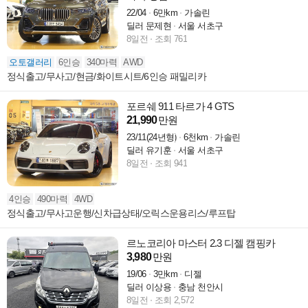
22/04
6만km
가솔린
딜러 문제현
서울 서초구
8일전
조회 761
오토갤러리
6인승
340마력
AWD
정식출고/무사고/현금/화이트시트/6인승 패밀리카
포르쉐 911 타르가 4 GTS
21,990
만원
23/11(24년형)
6천km
가솔린
딜러 유기훈
서울 서초구
8일전
조회 941
4인승
490마력
4WD
정식출고/무사고운행/신차급상태/오릭스운용리스/루프탑
르노코리아 마스터 2.3 디젤 캠핑카
3,980
만원
19/06
3만km
디젤
딜러 이상용
충남 천안시
8일전
조회 2,572