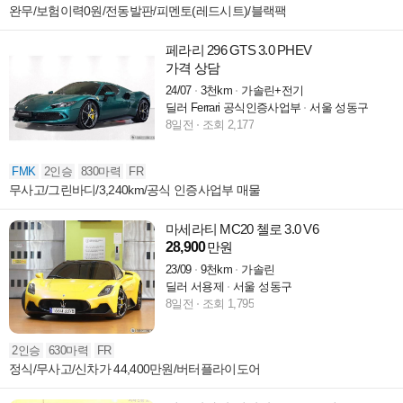
완무/보험이력0원/전동발판/피멘토(레드시트)/블랙팩
페라리 296 GTS 3.0 PHEV
가격 상담
24/07
3천km
가솔린+전기
딜러 Ferrari 공식인증사업부
서울 성동구
8일전
조회 2,177
FMK
2인승
830마력
FR
무사고/그린바디/3,240km/공식 인증사업부 매물
마세라티 MC20 첼로 3.0 V6
28,900
만원
23/09
9천km
가솔린
딜러 서용제
서울 성동구
8일전
조회 1,795
2인승
630마력
FR
정식/무사고/신차가 44,400만원/버터플라이도어