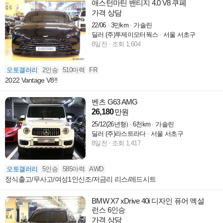
애스턴마틴 밴티지 4.0 V8 쿠페
가격 상담
22/06
3만km
가솔린
딜러 (주)투제이모터웍스
서울 서초구
8일전
조회 1,604
오토갤러리
2인승
510마력
FR
2022 Vantage V8!!
벤츠 G63 AMG
26,180
만원
25/12(26년형)
6천km
가솔린
딜러 (주)라스트라다
서울 서초구
8일전
조회 1,417
오토갤러리
5인승
585마력
AWD
정식출고/무사고/여성1인신조/저금리 리스/레드시트
BMW X7 xDrive 40i 디자인 퓨어 엑설
런스 6인승
가격 상담