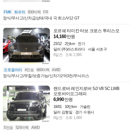
FMK
희귀차
830마력
FR
정식/무사고/신차급상태/국내 극 희소/V12 GT
포르쉐 타이칸 터보 크로스 투리스모
14,160
만원
23/12
2만km
전기
딜러 (주)라스트라다
서울 서초구
8일전
조회 2,890
오토갤러리
4인승
680마력
AWD
정식/무사고/무칠/보증가능/신차가2억3천/무늬리스
랜드로버 레인지로버 5.0 V8 SC LWB
오토바이오그래피
6,990
만원
19/01
10만km
가솔린
딜러 김형일
경기 수원시
8일전
조회 1,899
5인승
525마력
AWD