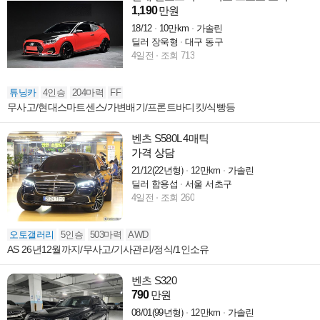
1,190
만원
18/12
10만km
가솔린
딜러 장욱형
대구 동구
4일전
조회 713
튜닝카
4인승
204마력
FF
무사고/현대스마트센스/가변배기/프론트바디킷/식빵등
벤츠 S580L 4매틱
가격 상담
21/12(22년형)
12만km
가솔린
딜러 함용섭
서울 서초구
4일전
조회 260
오토갤러리
5인승
503마력
AWD
AS 26년12월까지/무사고/기사관리/정식/1인소유
벤츠 S320
790
만원
08/01(99년형)
12만km
가솔린