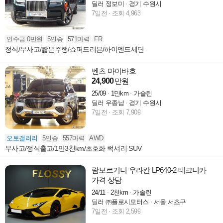
딜러 정보미
경기 수원시
7일전
조회 4,963
인수금 0만원
5인승
571마력
FR
정식/무사고/짧은주행/쇼퍼드리븐/하이엔드세단
벤츠 마이바흐
24,900
만원
25/09
1만km
가솔린
딜러 우종남
경기 수원시
7일전
조회 7,909
오토갤러리
5인승
557마력
AWD
무사고/정식출고/1만3천km/초호화 럭셔리 SUV
람보르기니 우라칸 LP640-2 테크니카
가격 상담
24/11
2천km
가솔린
딜러 ㈜플로시모터스
서울 서초구
7일전
조회 2,599