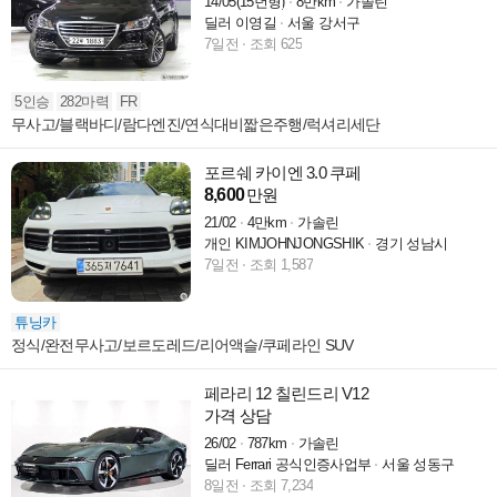
14/05(15년형)
8만km
가솔린
딜러 이영길
서울 강서구
7일전
조회 625
5인승
282마력
FR
무사고/블랙바디/람다엔진/연식대비짧은주행/럭셔리세단
포르쉐 카이엔 3.0 쿠페
8,600
만원
21/02
4만km
가솔린
개인 KIMJOHNJONGSHIK
경기 성남시
7일전
조회 1,587
튜닝카
정식/완전무사고/보르도레드/리어액슬/쿠페라인 SUV
페라리 12 칠린드리 V12
가격 상담
26/02
787km
가솔린
딜러 Ferrari 공식인증사업부
서울 성동구
8일전
조회 7,234