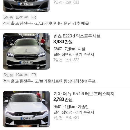
7일전
조회 811
5인승
184마력
FR
정식출고/완전무사고/그레이바디/시운전 강추 매물
벤츠 E220 d 익스클루시브
3,930
만원
23/07
7만km
디젤
딜러 심연정
경기 수원시
7일전
조회 822
5인승
194마력
FR
정식출고/완전무사고/브라운시트/차량상태최상/썬루프
기아 더 뉴 K5 1.6 터보 프레스티지
2,780
만원
26/01
1천km
가솔린
딜러 심연정
경기 수원시
7일전
조회 631