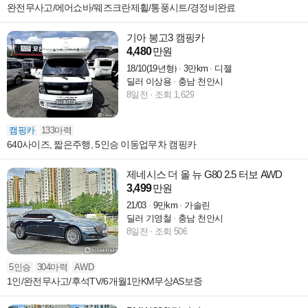
완전무사고/에어쇼바/웨즈크란제휠/통풍시트/경정비완료
기아 봉고3 캠핑카
4,480
만원
18/10(19년형)
3만km
디젤
딜러 이상용
충남 천안시
8일전
조회 1,629
캠핑카
133마력
640사이즈, 짧은주행, 5인승 이동업무차 캠핑카
제네시스 더 올 뉴 G80 2.5 터보 AWD
3,499
만원
21/03
9만km
가솔린
딜러 기영철
충남 천안시
8일전
조회 506
5인승
304마력
AWD
1인/완전무사고/후석TV/6개월1만KM무상AS보증