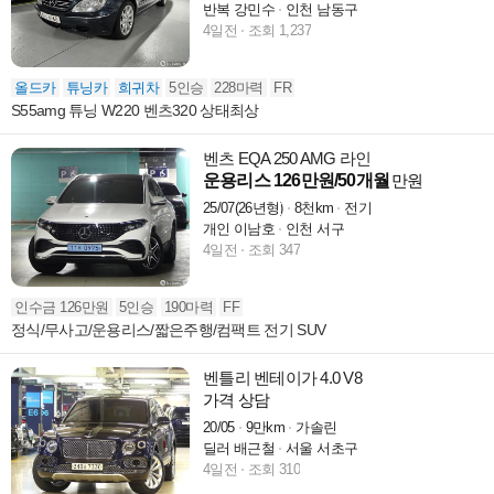
반복 강민수
인천 남동구
4일전
조회 1,237
올드카
튜닝카
희귀차
5인승
228마력
FR
S55amg 튜닝 W220 벤츠320 상태최상
벤츠 EQA 250 AMG 라인
운용리스 126만원/50개월
만원
25/07(26년형)
8천km
전기
개인 이남호
인천 서구
4일전
조회 347
인수금 126만원
5인승
190마력
FF
정식/무사고/운용리스/짧은주행/컴팩트 전기 SUV
벤틀리 벤테이가 4.0 V8
가격 상담
20/05
9만km
가솔린
딜러 배근철
서울 서초구
4일전
조회 310