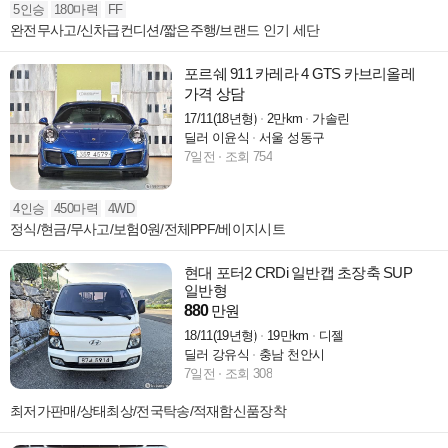
5인승
180마력
FF
완전무사고/신차급컨디션/짧은주행/브랜드 인기 세단
포르쉐 911 카레라 4 GTS 카브리올레
가격 상담
17/11(18년형)
2만km
가솔린
딜러 이윤식
서울 성동구
7일전
조회 754
4인승
450마력
4WD
정식/현금/무사고/보험0원/전체PPF/베이지시트
현대 포터2 CRDi 일반캡 초장축 SUP
일반형
880
만원
18/11(19년형)
19만km
디젤
딜러 강유식
충남 천안시
7일전
조회 308
최저가판매/상태최상/전국탁송/적재함신품장착