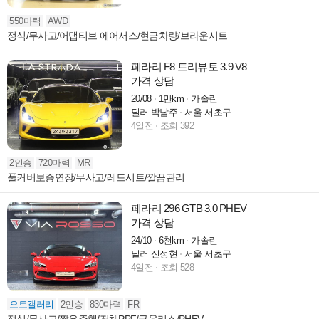
550마력
AWD
정식/무사고/어댑티브 에어서스/현금차량/브라운시트
페라리 F8 트리뷰토 3.9 V8
가격 상담
20/08
1만km
가솔린
딜러 박남주
서울 서초구
4일전
조회 392
2인승
720마력
MR
풀커버보증연장/무사고/레드시트/깔끔관리
페라리 296 GTB 3.0 PHEV
가격 상담
24/10
6천km
가솔린
딜러 신정현
서울 서초구
4일전
조회 528
오토갤러리
2인승
830마력
FR