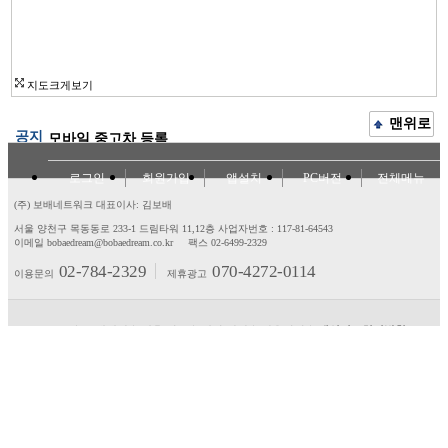
지도크게보기
맨위로
공지
모바일 중고차 등록
로그인
회원가입
앱설치
PC버전
전체메뉴
(주) 보배네트워크 대표이사: 김보배
서울 양천구 목동동로 233-1 드림타워 11,12층
사업자번호 : 117-81-64543
이메일 bobaedream@bobaedream.co.kr
팩스 02-6499-2329
02-784-2329
070-4272-0114
이용문의
제휴광고
고객센터
제휴/광고
제안/건의
이용약관
개인정보처리방침