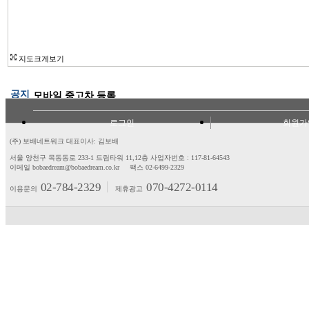
지도크게보기
공지
모바일 중고차 등록
로그인
회원가
(주) 보배네트워크 대표이사: 김보배
서울 양천구 목동동로 233-1 드림타워 11,12층
사업자번호 : 117-81-64543
이메일 bobaedream@bobaedream.co.kr
팩스 02-6499-2329
02-784-2329
070-4272-0114
이용문의
제휴광고