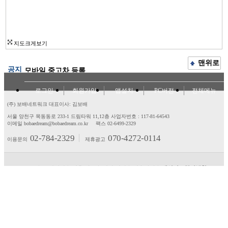
지도크게보기
맨위로
공지
모바일 중고차 등록
로그인
회원가입
앱설치
PC버전
전체메뉴
(주) 보배네트워크 대표이사: 김보배
서울 양천구 목동동로 233-1 드림타워 11,12층
사업자번호 : 117-81-64543
이메일 bobaedream@bobaedream.co.kr
팩스 02-6499-2329
02-784-2329
070-4272-0114
이용문의
제휴광고
고객센터
제휴/광고
제안/건의
이용약관
개인정보처리방침