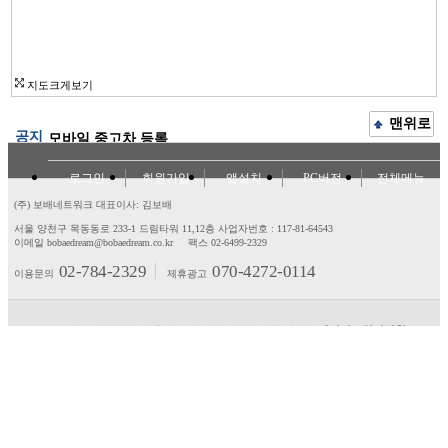
지도크게보기
맨위로
공지
모바일 중고차 등록
로그인
회원가입
앱설치
PC버전
전체메뉴
(주) 보배네트워크 대표이사: 김보배
서울 양천구 목동동로 233-1 드림타워 11,12층
사업자번호 : 117-81-64543
이메일 bobaedream@bobaedream.co.kr
팩스 02-6499-2329
02-784-2329
070-4272-0114
이용문의
제휴광고
고객센터
제휴/광고
제안/건의
이용약관
개인정보처리방침