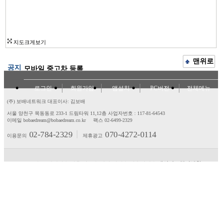
지도크게보기
맨위로
공지
모바일 중고차 등록
로그인
회원가입
앱설치
PC버전
전체메뉴
(주) 보배네트워크 대표이사: 김보배
서울 양천구 목동동로 233-1 드림타워 11,12층
사업자번호 : 117-81-64543
이메일 bobaedream@bobaedream.co.kr
팩스 02-6499-2329
02-784-2329
070-4272-0114
이용문의
제휴광고
고객센터
제휴/광고
제안/건의
이용약관
개인정보처리방침