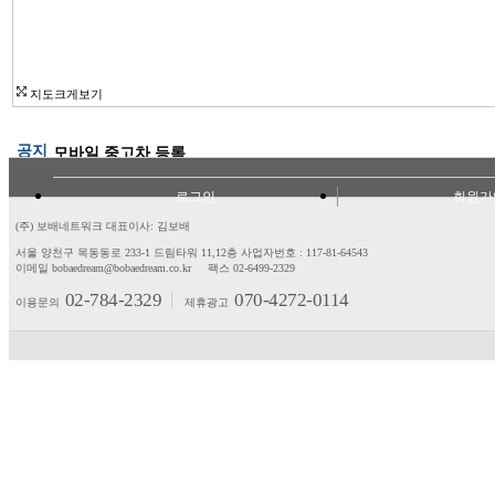
지도크게보기
공지
모바일 중고차 등록
로그인
회원가
(주) 보배네트워크 대표이사: 김보배
서울 양천구 목동동로 233-1 드림타워 11,12층
사업자번호 : 117-81-64543
이메일 bobaedream@bobaedream.co.kr
팩스 02-6499-2329
02-784-2329
070-4272-0114
이용문의
제휴광고