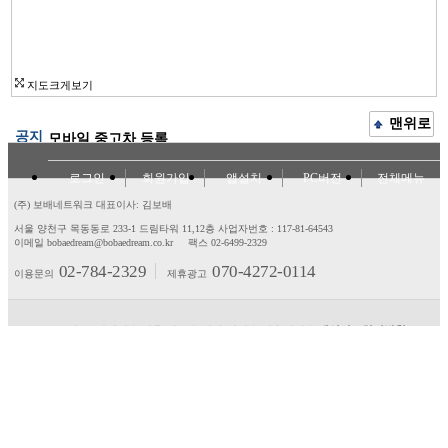
지도크게보기
맨위로
공지
모바일 중고차 등록
로그인
회원가입
앱설치
PC버전
전체메뉴
(주) 보배네트워크 대표이사: 김보배
서울 양천구 목동동로 233-1 드림타워 11,12층
사업자번호 : 117-81-64543
이메일 bobaedream@bobaedream.co.kr
팩스 02-6499-2329
02-784-2329
070-4272-0114
이용문의
제휴광고
고객센터
제휴/광고
제안/건의
이용약관
개인정보처리방침