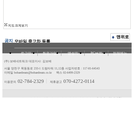
지도크게보기
맨위로
공지
모바일 중고차 등록
로그인
회원가입
앱설치
PC버전
전체메뉴
(주) 보배네트워크 대표이사: 김보배
서울 양천구 목동동로 233-1 드림타워 11,12층
사업자번호 : 117-81-64543
이메일 bobaedream@bobaedream.co.kr
팩스 02-6499-2329
02-784-2329
070-4272-0114
이용문의
제휴광고
고객센터
제휴/광고
제안/건의
이용약관
개인정보처리방침