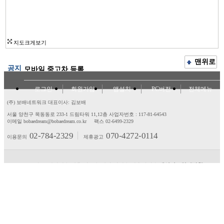
지도크게보기
맨위로
공지
모바일 중고차 등록
로그인
회원가입
앱설치
PC버전
전체메뉴
(주) 보배네트워크 대표이사: 김보배
서울 양천구 목동동로 233-1 드림타워 11,12층
사업자번호 : 117-81-64543
이메일 bobaedream@bobaedream.co.kr
팩스 02-6499-2329
02-784-2329
070-4272-0114
이용문의
제휴광고
고객센터
제휴/광고
제안/건의
이용약관
개인정보처리방침