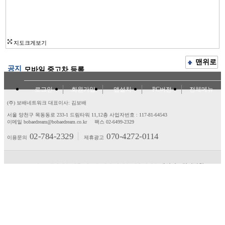
지도크게보기
맨위로
공지
모바일 중고차 등록
로그인
회원가입
앱설치
PC버전
전체메뉴
(주) 보배네트워크 대표이사: 김보배
서울 양천구 목동동로 233-1 드림타워 11,12층
사업자번호 : 117-81-64543
이메일 bobaedream@bobaedream.co.kr
팩스 02-6499-2329
02-784-2329
070-4272-0114
이용문의
제휴광고
고객센터
제휴/광고
제안/건의
이용약관
개인정보처리방침