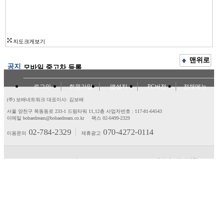
지도크게보기
맨위로
공지
모바일 중고차 등록
로그인
회원가입
앱설치
PC버전
전체메뉴
(주) 보배네트워크 대표이사: 김보배
서울 양천구 목동동로 233-1 드림타워 11,12층
사업자번호 : 117-81-64543
이메일 bobaedream@bobaedream.co.kr
팩스 02-6499-2329
02-784-2329
070-4272-0114
이용문의
제휴광고
고객센터
제휴/광고
제안/건의
이용약관
개인정보처리방침