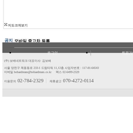
지도크게보기
공지
모바일 중고차 등록
로그인
회원가
(주) 보배네트워크 대표이사: 김보배
서울 양천구 목동동로 233-1 드림타워 11,12층
사업자번호 : 117-81-64543
이메일 bobaedream@bobaedream.co.kr
팩스 02-6499-2329
02-784-2329
070-4272-0114
이용문의
제휴광고