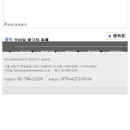
지도크게보기
맨위로
공지
모바일 중고차 등록
로그인
회원가입
앱설치
PC버전
전체메뉴
(주) 보배네트워크 대표이사: 김보배
서울 양천구 목동동로 233-1 드림타워 11,12층
사업자번호 : 117-81-64543
이메일 bobaedream@bobaedream.co.kr
팩스 02-6499-2329
02-784-2329
070-4272-0114
이용문의
제휴광고
고객센터
제휴/광고
제안/건의
이용약관
개인정보처리방침