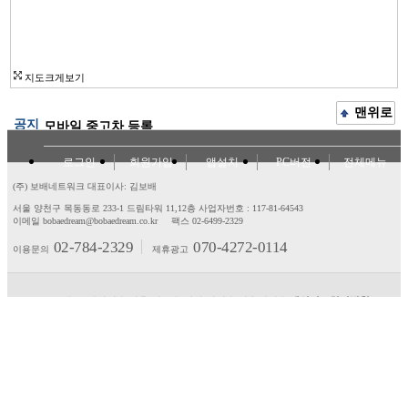
지도크게보기
맨위로
공지
모바일 중고차 등록
로그인
회원가입
앱설치
PC버전
전체메뉴
(주) 보배네트워크 대표이사: 김보배
서울 양천구 목동동로 233-1 드림타워 11,12층
사업자번호 : 117-81-64543
이메일 bobaedream@bobaedream.co.kr
팩스 02-6499-2329
02-784-2329
070-4272-0114
이용문의
제휴광고
고객센터
제휴/광고
제안/건의
이용약관
개인정보처리방침