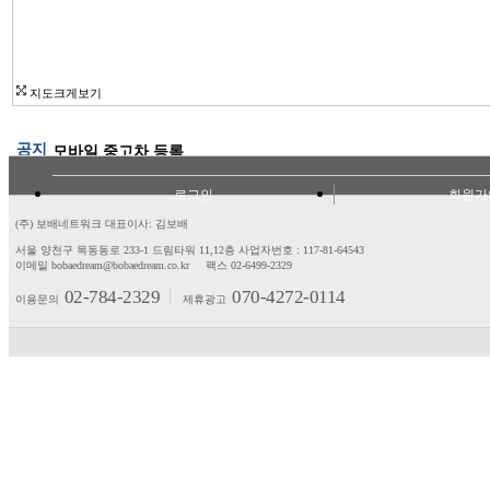
지도크게보기
공지
모바일 중고차 등록
로그인
회원가
(주) 보배네트워크 대표이사: 김보배
서울 양천구 목동동로 233-1 드림타워 11,12층
사업자번호 : 117-81-64543
이메일 bobaedream@bobaedream.co.kr
팩스 02-6499-2329
02-784-2329
070-4272-0114
이용문의
제휴광고